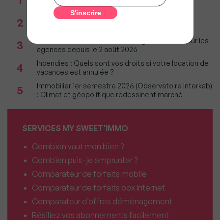
restera parmi les plus lourdes
Réseau immobilier : iad franchit le cap des 600
2
millions d'euros de chiffre d'affaires
Immobilier : Ce que l’AI Act change vraiment pour les
3
agences depuis le 2 août 2026
Incendies : Quels sont vos droits si votre location de
4
vacances est annulée ?
Immobilier 1er semestre 2026 (Observatoire Interkab)
5
: Climat et géopolitique redessinent marché
SERVICES MY SWEET'IMMO
Combien vaut mon bien ?
Combien puis-je emprunter ?
Comparateur de forfaits mobile
Comparateur de forfaits box Internet
Comparateur d’offres déménagement
Résiliez vos abonnements facilement