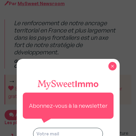
Par
MySweet Newsroom
Le renforcement de notre ancrage
territorial en France et plus largement
dans les pays frontaliers est un axe
fort de notre stratégie de
développement.
Gautier Allard, Directeur général de
×
ClubFunding
CET ARTICLE VOUS A AIDÉ ?
Soutenez MySweetImmo et aidez-nous à rester
gratuit pour tous.
Abonnez-vous à la newsletter
Ajouter un commentaire
Les plus populaires
Taxe foncière 2026 : Ces grandes villes où la facture
1