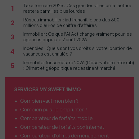
Taxe foncière 2026 : Ces grandes villes où la facture
1
restera parmi les plus lourdes
Réseau immobilier : iad franchit le cap des 600
2
millions d'euros de chiffre d'affaires
Immobilier : Ce que l’AI Act change vraiment pour les
3
agences depuis le 2 août 2026
Incendies : Quels sont vos droits si votre location de
4
vacances est annulée ?
Immobilier 1er semestre 2026 (Observatoire Interkab)
5
: Climat et géopolitique redessinent marché
SERVICES MY SWEET'IMMO
Combien vaut mon bien ?
Combien puis-je emprunter ?
Comparateur de forfaits mobile
Comparateur de forfaits box Internet
Comparateur d’offres déménagement