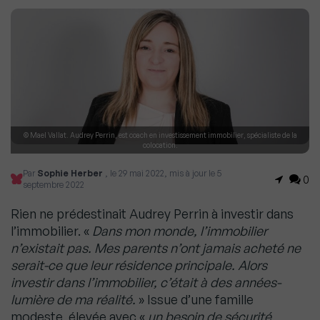
© Mael Vallat. Audrey Perrin, est coach en investissement immobilier, spécialiste de la
colocation.
Par
Sophie Herber
, le 29 mai 2022, mis à jour le 5
0
septembre 2022
Rien ne prédestinait Audrey Perrin à investir dans
l’immobilier. «
Dans mon monde, l’immobilier
n’existait pas. Mes parents n’ont jamais acheté ne
serait-ce que leur résidence principale. Alors
investir dans l’immobilier, c’était à des années-
lumière de ma réalité.
» Issue d’une famille
modeste, élevée avec «
un besoin de sécurité