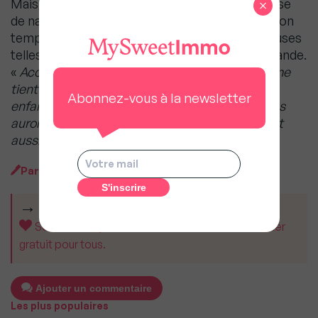
Mais, pour elle, l’essentiel est ailleurs. Généreuse
×
de nature, Audrey donne une bonne partie de son
temps et de son argent à plusieurs grandes causes
telles que l’éducation des petites filles en Thaïlande.
«
Accumuler de l’argent ne m’intéresse pas, il me
tient à cœur de contribuer, de permettre à ces
Abonnez-vous à la newsletter
enfants d’avoir une éducation et une vie où elles
auront le choix d’être qui elles souhaitent. C’est
aussi cela que me permet l’immobilier
».
Par
Sophie Herber
CET ARTICLE VOUS A AIDÉ ?
Soutenez MySweetImmo et aidez-nous à rester
gratuit pour tous.
Ajouter un commentaire
Les plus populaires