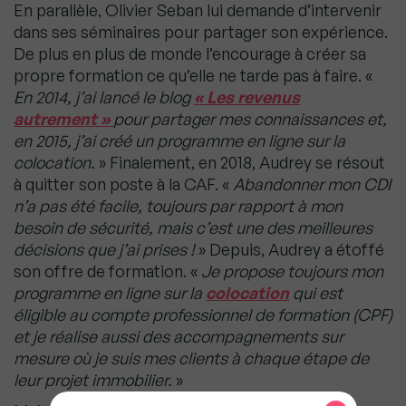
En parallèle, Olivier Seban lui demande d’intervenir
dans ses séminaires pour partager son expérience.
De plus en plus de monde l’encourage à créer sa
propre formation ce qu’elle ne tarde pas à faire. «
En 2014, j’ai lancé le blog
« Les revenus
autrement »
pour partager mes connaissances et,
en 2015, j’ai créé un programme en ligne sur la
colocation.
» Finalement, en 2018, Audrey se résout
à quitter son poste à la CAF. «
Abandonner mon CDI
n’a pas été facile, toujours par rapport à mon
besoin de sécurité, mais c’est une des meilleures
décisions que j’ai prises !
» Depuis, Audrey a étoffé
son offre de formation. «
Je propose toujours mon
programme en ligne sur la
colocation
qui est
éligible au compte professionnel de formation (CPF)
et je réalise aussi des accompagnements sur
mesure où je suis mes clients à chaque étape de
leur projet immobilier.
»