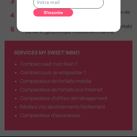
3
agences depuis le 2 août 2026
Incendies : Quels sont vos droits si votre location de
4
vacances est annulée ?
Immobilier 1er semestre 2026 (Observatoire Interkab)
5
: Climat et géopolitique redessinent marché
SERVICES MY SWEET'IMMO
Combien vaut mon bien ?
Combien puis-je emprunter ?
Comparateur de forfaits mobile
Comparateur de forfaits box Internet
Comparateur d’offres déménagement
Résiliez vos abonnements facilement
Comparateur d’assurances