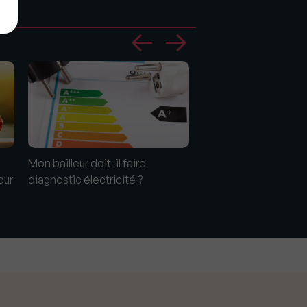
Mon bailleur doit-il faire
L'habitat intergénéra
our
diagnostic électricité ?
: l'exemple Erigere