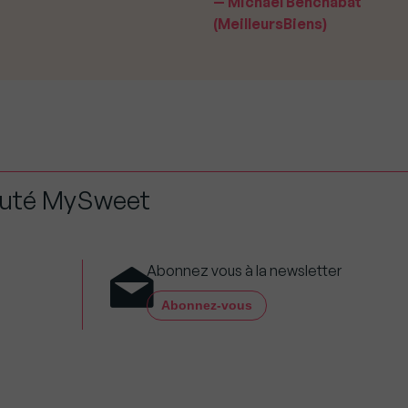
Michael Benchabat
(MeilleursBiens)
auté MySweet
Abonnez vous à la newsletter
Abonnez-vous