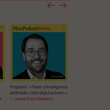
Proptech : « Parler d’intelligence
Marché immobilier : «
artificielle, c’est déjà has been »
pour apporter la vérit
r
Jesus Diaz (Septeo)
prix »
Delphine Rouxel 