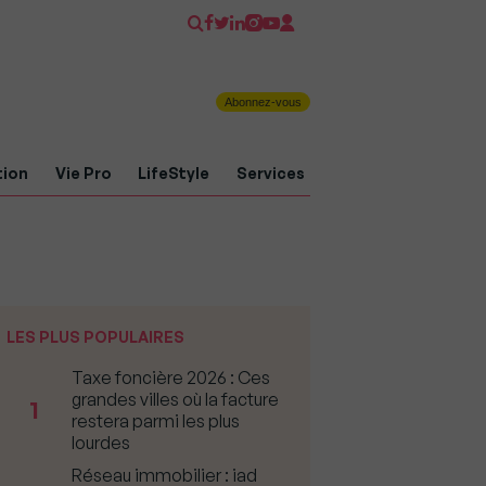
Abonnez-vous
tion
Vie Pro
LifeStyle
Services
LES PLUS POPULAIRES
Taxe foncière 2026 : Ces
grandes villes où la facture
1
restera parmi les plus
lourdes
Réseau immobilier : iad