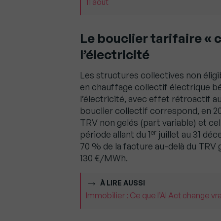
11 août
Le bouclier tarifaire « 
l’électricité
Les structures collectives non élig
en chauffage collectif électrique bé
l’électricité, avec effet rétroactif au
bouclier collectif correspond, en 202
TRV non gelés (part variable) et cel
er
période allant du 1
juillet au 31 d
70 % de la facture au-delà du TRV ge
130 €/MWh.
À LIRE AUSSI
Immobilier : Ce que l’AI Act change v