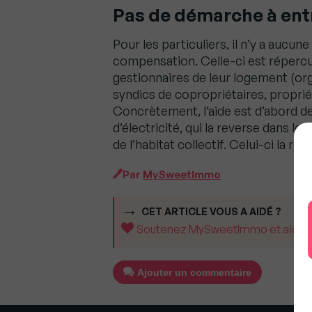
Pas de démarche à entr
Pour les particuliers, il n’y a auc
compensation. Celle-ci est répercut
gestionnaires de leur logement (o
syndics de copropriétaires, propriét
Concrètement, l’aide est d’abord de
d’électricité, qui la reverse dans l
de l’habitat collectif. Celui-ci la r
Par
MySweetImmo
CET ARTICLE VOUS A AIDÉ ?
Soutenez MySweetImmo et aidez-no
Ajouter un commentaire