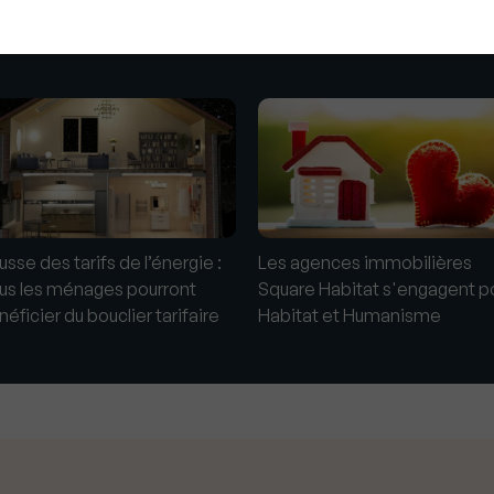
s
sse des tarifs de l’énergie :
Les agences immobilières
us les ménages pourront
Square Habitat s'engagent p
éficier du bouclier tarifaire
Habitat et Humanisme