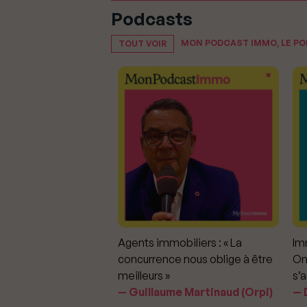
Podcasts
MON PODCAST IMMO, LE P
TOUT VOIR
mmobiliers :
Agents immobiliers : « La
Imm
iter les dérapages
concurrence nous oblige à être
On
meilleurs »
s’a
aavedra Largo
Guillaume Martinaud (Orpi)
D