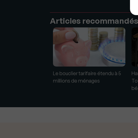
Articles recommandé
ntergénérationnel 1/2
Le bouclier tarifaire étendu à 5
Hau
 Erigere
millions de ménages
To
bén