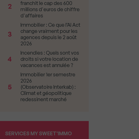
franchit le cap des 600
2
millions d'euros de chiffre
d'affaires
Immobilier : Ce que l’AI Act
change vraiment pour les
3
agences depuis le 2 août
2026
Incendies : Quels sont vos
4
droits si votre location de
vacances est annulée ?
Immobilier 1er semestre
2026
5
(Observatoire Interkab) :
Climat et géopolitique
redessinent marché
SERVICES MY SWEET'IMMO