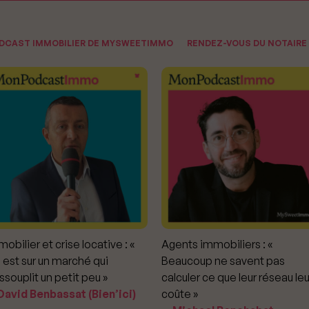
ODCAST IMMOBILIER DE MYSWEETIMMO
RENDEZ-VOUS DU NOTAIRE
obilier et crise locative : «
Agents immobiliers : «
 est sur un marché qui
Beaucoup ne savent pas
ssouplit un petit peu »
calculer ce que leur réseau leu
avid Benbassat (Bien’ici)
coûte »