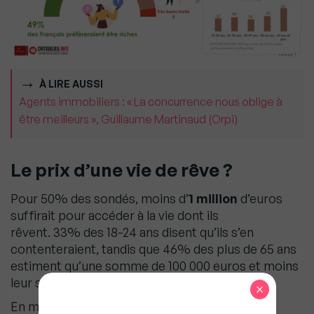
À LIRE AUSSI
Agents immobiliers : « La concurrence nous oblige à
être meilleurs », Guillaume Martinaud (Orpi)
Le prix d’une vie de rêve ?
Pour 50% des sondés, moins d’
1 million
d’euros
suffirait pour accéder à la vie dont ils
rêvent. 33% des 18-24 ans disent qu’ils s’en
contenteraient, tandis que 46% des plus de 65 ans
estiment qu’une somme de 100 000 euros et moins
leur serait suffisante.
×
En matière de richesse, 67% des personnes