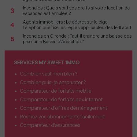
Incendies : Quels sont vos droits si votre location de
3
vacances est annulée ?
Agents immobiliers : Le décret sur la pige
4
téléphonique fixe les règles applicables dès le 11 août
Incendies en Gironde : Faut-il craindre une baisse des
5
prix sur le Bassin d'Arcachon ?
SERVICES MY SWEET'IMMO
Combien vaut mon bien ?
Combien puis-je emprunter ?
Comparateur de forfaits mobile
Comparateur de forfaits box Internet
Comparateur d’offres déménagement
Résiliez vos abonnements facilement
Comparateur d’assurances