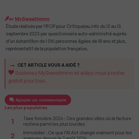
Par
MySweetImmo
Étude réalisée par l’IFOP pour Critiquejeu.info du 12 au 13
septembre 2023 par questionnaire auto-administré auprès
d’un échantillon de 1 015 personnes âgées de 18 ans et plus,
représentatif de la population française.
CET ARTICLE VOUS A AIDÉ ?
Soutenez MySweetImmo et aidez-nous à rester
gratuit pour tous.
Ajouter un commentaire
Les plus populaires
Taxe foncière 2026 : Ces grandes villes où la facture
1
restera parmi les plus lourdes
Immobilier : Ce que l’AI Act change vraiment pour les
2
agences depuis le 2 août 2026