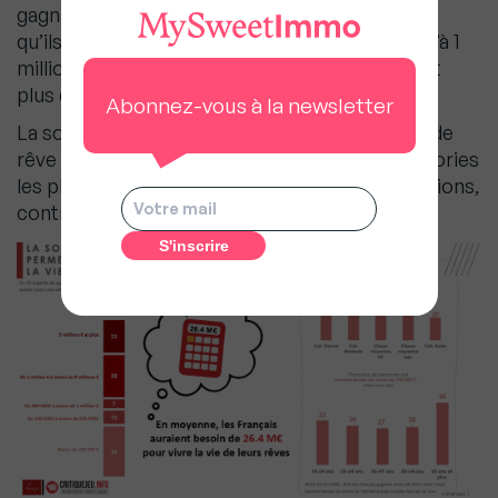
gagnant moins de 900 euros par mois estiment
qu’ils pourraient réaliser leurs rêves avec jusqu’à 1
million d’euros. Seuls 31% des Français gagnant
plus de 2 500 euros mensuels sont de cet avis.
Abonnez-vous à la newsletter
La somme moyenne fixée pour mener une vie de
rêve est de 26 millions d’euros. Parmi les catégories
les plus modestes, ce montant s’élève à 45 millions,
contre 17,6 millions pour les catégories aisées.