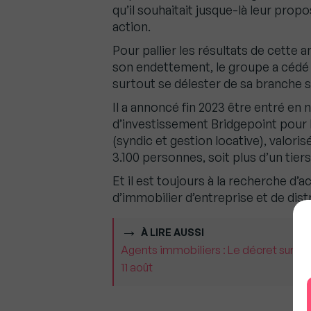
qu’il souhaitait jusque-là leur pro
action.
Pour pallier les résultats de cette an
son endettement, le groupe a cédé s
surtout se délester de sa branche s
Il a annoncé fin 2023 être entré en 
d’investissement Bridgepoint pour l
(syndic et gestion locative), valori
3.100 personnes, soit plus d’un tiers
Et il est toujours à la recherche d’
d’immobilier d’entreprise et de dist
À LIRE AUSSI
Agents immobiliers : Le décret sur la 
11 août