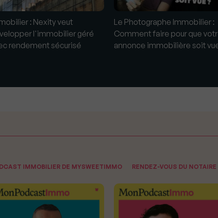
mobilier : Nexity veut
Le Photographe Immobilier :
velopper l'immobilier géré
Comment faire pour que vot
ec rendement sécurisé
annonce immobilière soit vue
ODCAST IMMOBILIER DE MYSWEETIMMO
RENDEZ-VOUS DU NOTAIRE