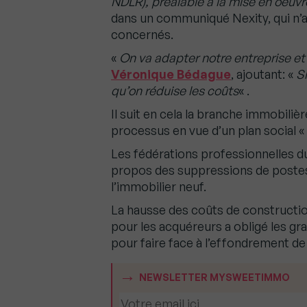
NDLR), préalable à la mise en oeuv
dans un communiqué Nexity, qui n’a
concernés.
«
On va adapter notre entreprise et
Véronique Bédague
, ajoutant: «
Si
qu’on réduise les coûts
« .
Il suit en cela la branche immobiliè
processus en vue d’un plan social «
Les fédérations professionnelles du
propos des suppressions de postes à
l’immobilier neuf.
La hausse des coûts de construction
pour les acquéreurs a obligé les gr
pour faire face à l’effondrement de
NEWSLETTER MYSWEETIMMO