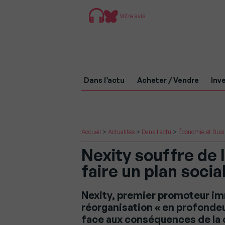
Votre avis
Dans l’actu
Acheter / Vendre
Inve
Accueil
>
Actualités
>
Dans l'actu
>
Économie et Bus
Nexity souffre de l
faire un plan socia
Nexity, premier promoteur im
réorganisation « en profondeur
face aux conséquences de la c