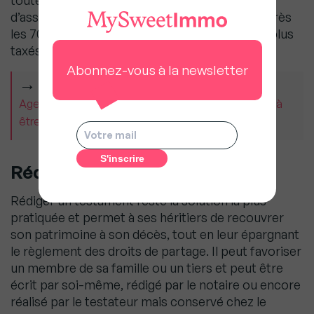
toutefois que la souscription d’un contrat
d’assurance-vie devient moins avantageuse après
les 70 ans de l’assuré, où les versements sont plus
taxés notamment.
Abonnez-vous à la newsletter
À LIRE AUSSI
Agents immobiliers : « La concurrence nous oblige à
être meilleurs », Guillaume Martinaud (Orpi)
Rédiger un testament
Rédiger un testament reste la solution la plus
pratiquée et permet à ses héritiers de recouvrer
son patrimoine à son décès, tout en leur épargnant
le règlement des droits de partage. Il peut favoriser
un membre de sa famille ou un tiers et peut être
écrit par soi-même, rédigé par le notaire ou encore
réalisé par le testateur mais conservé chez le