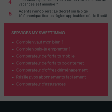
4
vacances est annulée ?
Agents immobiliers : Le décret sur la pige
5
téléphonique fixe les règles applicables dès le 11 août
SERVICES MY SWEET'IMMO
Combien vaut mon bien ?
Combien puis-je emprunter ?
Comparateur de forfaits mobile
Comparateur de forfaits box Internet
Comparateur d’offres déménagement
Résiliez vos abonnements facilement
Comparateur d’assurances