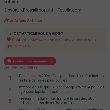
notaire.
©byBazikPress© corund – Fotolia.com
Par
Ariane Artinian
CET ARTICLE VOUS A AIDÉ ?
Soutenez MySweetImmo et aidez-nous à rester
gratuit pour tous.
Ajouter un commentaire
Les plus populaires
Taxe foncière 2026 : Ces grandes villes où la facture
1
restera parmi les plus lourdes
Immobilier : Ce que l’AI Act change vraiment pour les
2
agences depuis le 2 août 2026
Réseau immobilier : iad franchit le cap des 600
3
millions d'euros de chiffre d'affaires
Incendies : Quels sont vos droits si votre location de