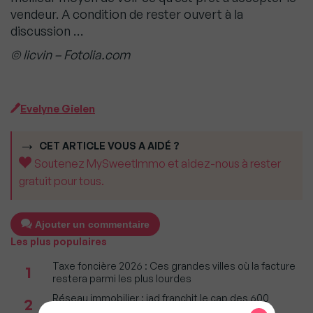
vendeur. A condition de rester ouvert à la
discussion …
© licvin – Fotolia.com
Evelyne Gielen
CET ARTICLE VOUS A AIDÉ ?
Soutenez MySweetImmo et aidez-nous à rester
gratuit pour tous.
Ajouter un commentaire
Les plus populaires
Taxe foncière 2026 : Ces grandes villes où la facture
1
restera parmi les plus lourdes
Réseau immobilier : iad franchit le cap des 600
2
millions d'euros de chiffre d'affaires