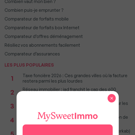
Combien vaut mon bien ?
Combien puis-je emprunter ?
Comparateur de forfaits mobile
Comparateur de forfaits box Internet
Comparateur d’offres déménagement
Résiliez vos abonnements facilement
Comparateur d’assurances
LES PLUS POPULAIRES
Taxe foncière 2026 : Ces grandes villes où la facture
1
restera parmi les plus lourdes
Réseau immobilier : iad franchit le cap des 600
2
millions d'euros de chiffre d'affaires
×
Immobilier : Ce que l’AI Act change vraiment pour les
3
agences depuis le 2 août 2026
Incendies : Quels sont vos droits si votre location de
4
vacances est annulée ?
Immobilier 1er semestre 2026 (Observatoire Interkab)
5