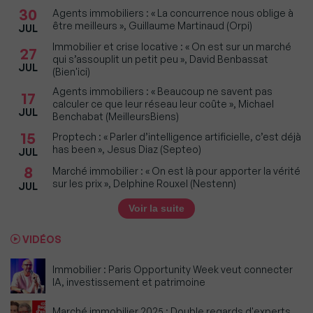
30
Agents immobiliers : « La concurrence nous oblige à
être meilleurs », Guillaume Martinaud (Orpi)
JUL
Immobilier et crise locative : « On est sur un marché
27
qui s’assouplit un petit peu », David Benbassat
JUL
(Bien'ici)
Agents immobiliers : « Beaucoup ne savent pas
17
calculer ce que leur réseau leur coûte », Michael
JUL
Benchabat (MeilleursBiens)
15
Proptech : « Parler d’intelligence artificielle, c’est déjà
has been », Jesus Diaz (Septeo)
JUL
8
Marché immobilier : « On est là pour apporter la vérité
sur les prix », Delphine Rouxel (Nestenn)
JUL
Voir la suite
VIDÉOS
Immobilier : Paris Opportunity Week veut connecter
IA, investissement et patrimoine
Marché immobilier 2025 : Double regards d'experts