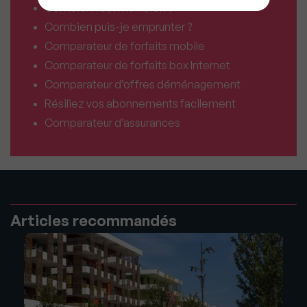
Combien vaut mon bien ?
Combien puis-je emprunter ?
Comparateur de forfaits mobile
Comparateur de forfaits box Internet
Comparateur d’offres déménagement
Résiliez vos abonnements facilement
Comparateur d’assurances
Articles recommandés