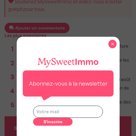
Soutenez MySweetImmo et aidez-nous à rester
gratuit pour tous.
Ajouter un commentaire
Les plus populaires
×
Taxe foncière 2026 : Ces grandes villes où la facture
1
restera parmi les plus lourdes
Immobilier : Ce que l’AI Act change vraiment pour les
2
agences depuis le 2 août 2026
Agents immobiliers : Le décret sur la pige
3
téléphonique fixe les règles applicables dès le 11 août
Abonnez-vous à la newsletter
Incendies : Quels sont vos droits si votre location de
4
vacances est annulée ?
Incendies en Gironde : Faut-il craindre une baisse des
5
prix sur le Bassin d'Arcachon ?
SERVICES MY SWEET'IMMO