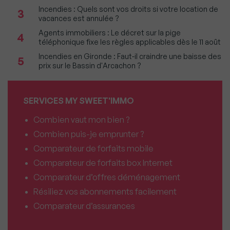
Incendies : Quels sont vos droits si votre location de
3
vacances est annulée ?
Agents immobiliers : Le décret sur la pige
4
téléphonique fixe les règles applicables dès le 11 août
Incendies en Gironde : Faut-il craindre une baisse des
5
prix sur le Bassin d'Arcachon ?
SERVICES MY SWEET'IMMO
Combien vaut mon bien ?
Combien puis-je emprunter ?
Comparateur de forfaits mobile
Comparateur de forfaits box Internet
Comparateur d’offres déménagement
Résiliez vos abonnements facilement
Comparateur d’assurances