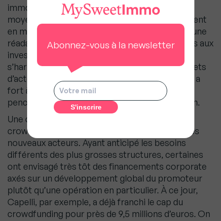
immobilier tel qu’il est encadré aujourd’hui. À
moyen terme, si les gros promoteurs investissent
en masse le marché, nous pourrons assister à une
réadaptation des taux de rendements proposés aux
Abonnez-vous à la newsletter
investisseurs. Si la norme vient à l’avenir à
s’harmoniser entre 5 et 7 % pour certains projets
d’acteurs nationalement connus et réputés, il y a
fort à parier que les promoteurs du top 10 se
pencheront sur cette solution de diversification.
Une chose est sûre, les plateformes de
crowdfunding sont prêtes à composer avec ces
nouveaux acteurs. Ayant anticipé les besoins
différents des plus grosses structures, certaines
ont envisagé très tôt des financements corporate
axés sur un développement global du promoteur
plutôt qu’une opération en particulier. À ce jour,
Capelli, par exemple, a déjà franchi le cap du
crowdfunding pour près de 9,5 millions d’euros. On