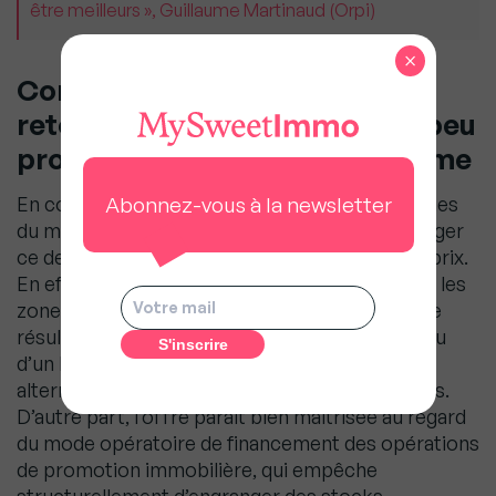
être meilleurs », Guillaume Martinaud (Orpi)
×
Conclusion : un scénario de
retournement brutal des prix peu
probable à court et moyen terme
Abonnez-vous à la newsletter
En conséquence, les caractéristiques spécifiques
du marché immobilier français semblent protéger
ce dernier contre un retournement brutal des prix.
En effet, la demande apparait structurelle dans les
zones où les prix augmentent ; qu’elles soient le
résultat d’un solde démographique positif et/ou
d’un besoin d’investir dans une classe d’actifs
alternative pour les investisseurs institutionnels.
D’autre part, l’offre parait bien maitrisée au regard
du mode opératoire de financement des opérations
de promotion immobilière, qui empêche