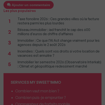
Ajouter un commentaire
Les plus populaires
Taxe foncière 2026 : Ces grandes villes où la facture
1
restera parmi les plus lourdes
Réseau immobilier : iad franchit le cap des 600
2
millions d'euros de chiffre d'affaires
Immobilier : Ce que l’AI Act change vraiment pour les
3
agences depuis le 2 août 2026
Incendies : Quels sont vos droits si votre location de
4
vacances est annulée ?
Immobilier 1er semestre 2026 (Observatoire Interkab)
5
: Climat et géopolitique redessinent marché
SERVICES MY SWEET'IMMO
Combien vaut mon bien ?
Combien puis-je emprunter ?
Comparateur de forfaits mobile