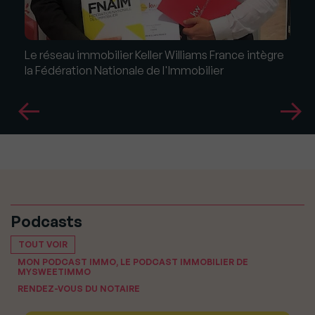
Le réseau immobilier Keller Williams France intègre
la Fédération Nationale de l'Immobilier
Podcasts
TOUT VOIR
MON PODCAST IMMO, LE PODCAST IMMOBILIER DE
MYSWEETIMMO
RENDEZ-VOUS DU NOTAIRE