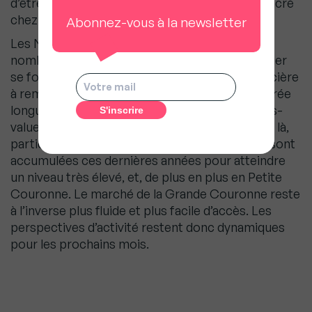
d’être propriétaire étant très profondément ancré
chez les ménages.
Abonnez-vous à la newsletter
Les Notaires du Grand Paris observent que de
nombreux acquéreurs qui achètent pour se loger
se focalisent davantage sur leur capacité financière
à rembourser leur emprunt, parfois sur une durée
longue, sans nécessairement anticiper une plus-
value. Cependant, les tensions sur les prix sont là,
particulièrement dans Paris où les hausses se sont
accumulées ces dernières années pour atteindre
un niveau très élevé, et, de plus en plus en Petite
Couronne. Le marché de la Grande Couronne reste
à l’inverse plus fluide et plus facile d’accès. Les
perspectives d’activité restent donc dynamiques
pour les prochains mois.