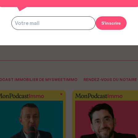
copropriété avec la loi Elan !
ODCAST IMMOBILIER DE MYSWEETIMMO
RENDEZ-VOUS DU NOTAIRE