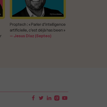
Proptech : « Parler d’intelligence
Marché immobilier : «
artificielle, c’est déjà has been »
pour apporter la vérit
r
Jesus Diaz (Septeo)
prix »
Delphine Rouxel 