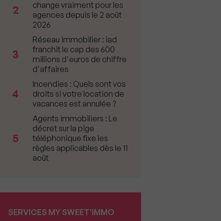
change vraiment pour les
2
agences depuis le 2 août
2026
Réseau immobilier : iad
franchit le cap des 600
3
millions d'euros de chiffre
d'affaires
Incendies : Quels sont vos
4
droits si votre location de
vacances est annulée ?
Agents immobiliers : Le
décret sur la pige
5
téléphonique fixe les
règles applicables dès le 11
août
SERVICES MY SWEET'IMMO