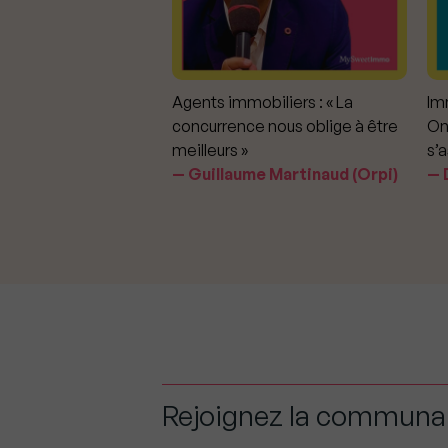
mmobiliers :
Agents immobiliers : « La
Imm
iter les dérapages
concurrence nous oblige à être
On
meilleurs »
s’a
aavedra Largo
Guillaume Martinaud (Orpi)
D
Rejoignez la commun