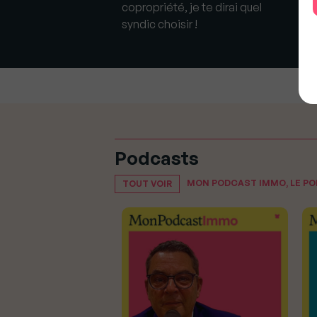
é ?
copropriété, je te dirai quel
syndic choisir !
Podcasts
MON PODCAST IMMO, LE P
TOUT VOIR