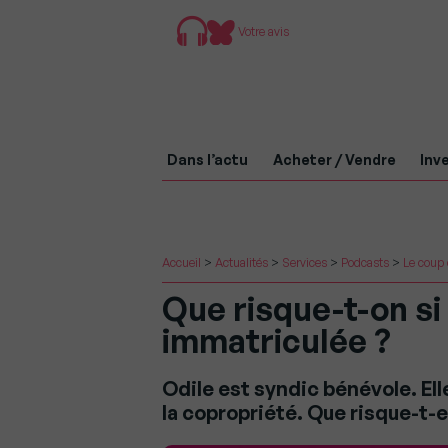
Votre avis
Dans l’actu
Acheter / Vendre
Inve
Accueil
>
Actualités
>
Services
>
Podcasts
>
Le coup d
Que risque-t-on si
immatriculée ?
Odile est syndic bénévole. Ell
la copropriété. Que risque-t-e