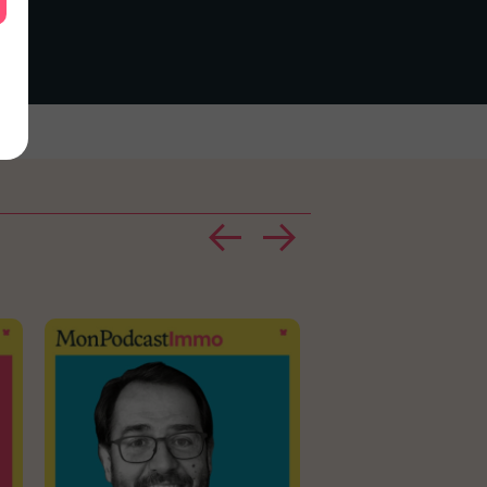
copropriété, je te dir
syndic choisir !