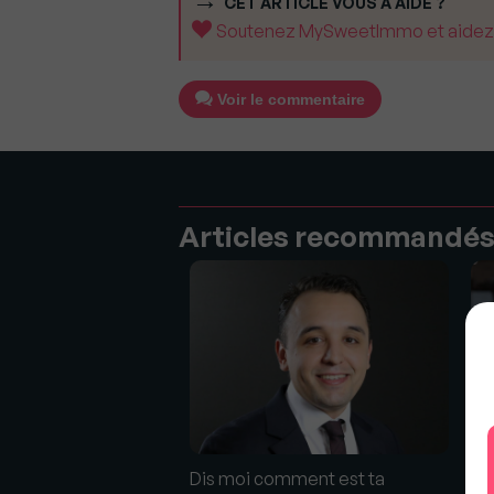
CET ARTICLE VOUS A AIDÉ ?
Soutenez MySweetImmo et aidez-no
Voir le commentaire
Articles recommandé
Cyr
mander au syndic de
co
ordre du jour de
pr
e générale de
Dis moi comment est ta
ser