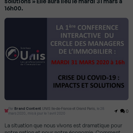
solutions » Elle aura lieu le mardi 31 mars à
16h00.
Par
Brand Content
UNIS Ile-de-France et Grand Paris
, le 28
0
mars 2020, mis à jour le 1 avril 2020
La situation que nous vivons est dramatique pour
notre nation et pour notre économie. Comment