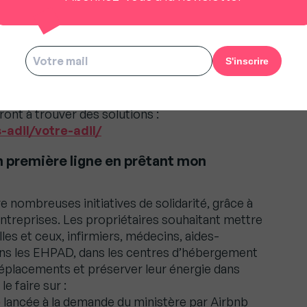
 Vers qui puis-je me tourner ?
à payer votre loyer, il est recommandé de
ire pour lui expliquer la situation et voir avec
 paiement du loyer sont possibles. Si vous
amiable, vous pouvez vous tourner vers l’Agence
 Logement (ANIL) dont les conseillers juridiques
nt à trouver des solutions :
s-adil/votre-adil/
en première ligne en prêtant mon
re nombreuses initiatives de solidarité, grâce à
’entreprises. Les propriétaires souhaitant mettre
lles et ceux, infirmiers, médecins, aides-
dans les EHPAD, dans les centres d’hébergement
 déplacements et préserver leur énergie dans
 faire sur :
e
lancée à la demande du ministère par Airbnb