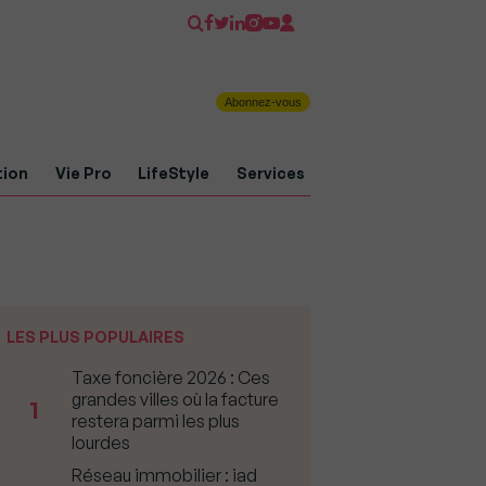
Abonnez-vous
tion
Vie Pro
LifeStyle
Services
LES PLUS POPULAIRES
Taxe foncière 2026 : Ces
grandes villes où la facture
1
restera parmi les plus
lourdes
Réseau immobilier : iad