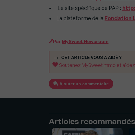
• Le site spécifique de PAP :
http
• La plateforme de la
Fondation 
Par
MySweet Newsroom
CET ARTICLE VOUS A AIDÉ ?
Soutenez MySweetImmo et aidez-no
Ajouter un commentaire
Articles recommandé