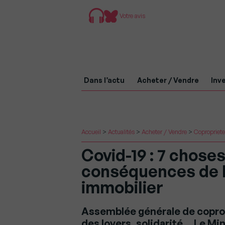
Votre avis
Dans l’actu
Acheter / Vendre
Inve
Accueil
>
Actualités
>
Acheter / Vendre
>
Copropriete
Covid-19 : 7 choses
conséquences de l
immobilier
Assemblée générale de copro
des loyers, solidarité… Le M