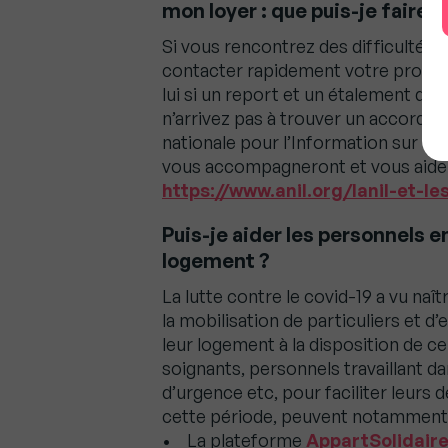
mon loyer : que puis-je faire ?
Si vous rencontrez des difficultés 
contacter rapidement votre propriéta
lui si un report et un étalement du
n’arrivez pas à trouver un accord 
nationale pour l’Information sur le
vous accompagneront et vous aidero
https://www.anil.org/lanil-et-le
Puis-je aider les personnels 
logement ?
La lutte contre le covid-19 a vu naît
la mobilisation de particuliers et d
leur logement à la disposition de ce
soignants, personnels travaillant 
d’urgence etc, pour faciliter leurs
cette période, peuvent notamment le
• La plateforme
AppartSolidair