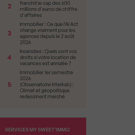
franchit le cap des 600
2
millions d'euros de chiffre
d'affaires
Immobilier : Ce que l’AI Act
change vraiment pour les
3
agences depuis le 2 août
2026
Incendies : Quels sont vos
4
droits si votre location de
vacances est annulée ?
Immobilier 1er semestre
2026
5
(Observatoire Interkab) :
Climat et géopolitique
redessinent marché
SERVICES MY SWEET'IMMO