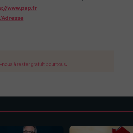
s://www.pap.fr
L’Adresse
us à rester gratuit pour tous.
s