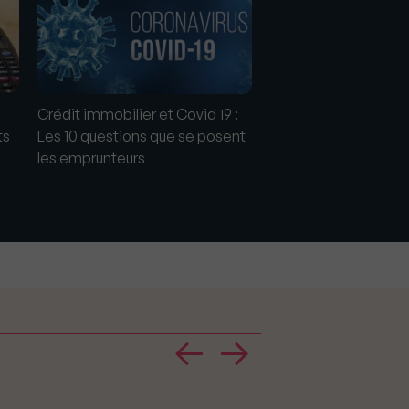
Crédit immobilier et Covid 19 :
Covid-19 : Prolongat
ts
Les 10 questions que se posent
mois de la trêve hive
les emprunteurs