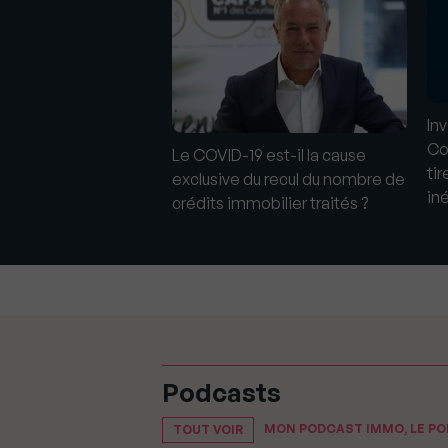
Prolongation de deux
In
trêve hivernale
Co
Le COVID-19 est-il la cause
tir
exclusive du recul du nombre de
in
crédits immobilier traités ?
Podcasts
MON PODCAST IMMO, LE P
TOUT VOIR