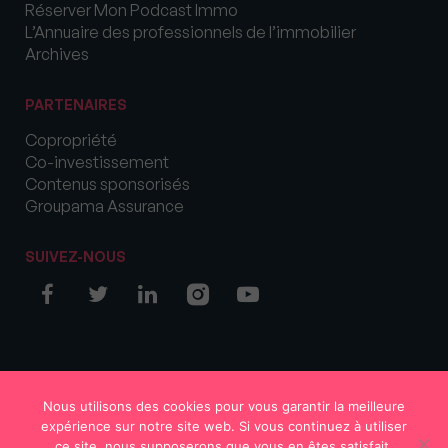
Réserver Mon Podcast Immo
L’Annuaire des professionnels de l’immobilier
Archives
PARTENAIRES
Copropriété
Co-investissement
Contenus sponsorisés
Groupama Assurance
SUIVEZ-NOUS
© COPYRIGHT 2026 MySweetImmo
Nous utilisons des cookies pour vous garantir la meilleure
expérience sur notre site web. Si vous continuez à utiliser
ce site, nous supposerons que vous en êtes satisfait.