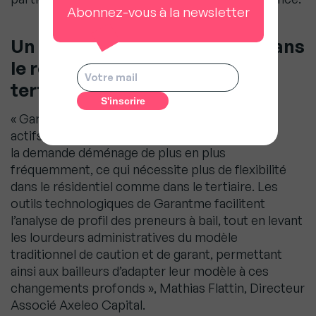
Abonnez-vous à la newsletter
Un besoin: plus de flexibilité dans
le résidentiel comme dans le
tertiaire
« Garantme répond à un besoin de liquidité des
actifs immobiliers, dans un contexte où
la demande déménage de plus en plus
fréquemment, ce qui nécessite plus de flexibilité
dans le résidentiel comme dans le tertiaire. Les
outils technologiques de Garantme facilitent
l’analyse de profil des preneurs à bail, tout en levant
les lourdeurs administratives du modèle
traditionnel de caution et de garant, permettant
ainsi aux bailleurs d’adapter leur modèle à ces
changements profonds », Mathias Flattin, Directeur
Associé Axeleo Capital.