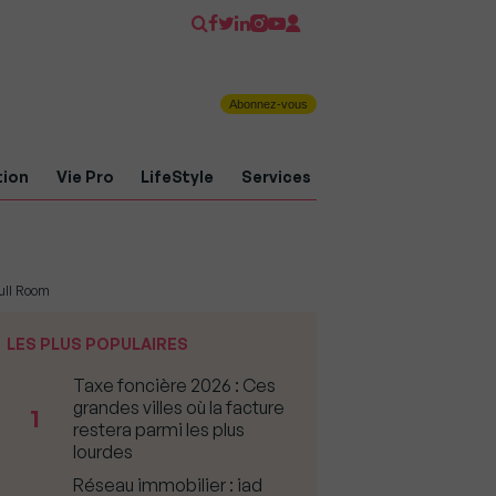
Abonnez-vous
tion
Vie Pro
LifeStyle
Services
Full Room
LES PLUS POPULAIRES
Taxe foncière 2026 : Ces
grandes villes où la facture
1
restera parmi les plus
lourdes
Réseau immobilier : iad