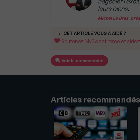
négocier l’excl
leurs biens.
Michel Le Bras, pré
CET ARTICLE VOUS A AIDÉ ?
Soutenez MySweetImmo et aidez-no
Voir le commentaire
Articles recommandé