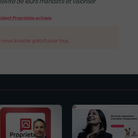
usivité de leurs mandats et valoriser
sident Proprietes-privees
us à rester gratuit pour tous.
s