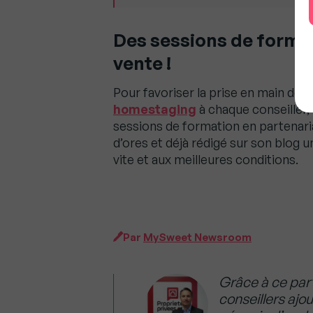
Des sessions de format
vente !
Pour favoriser la prise en main de c
homestaging
à chaque conseiller,
sessions de formation en partenaria
d’ores et déjà rédigé sur son blog u
vite et aux meilleures conditions.
Par
MySweet Newsroom
Grâce à ce part
conseillers ajo