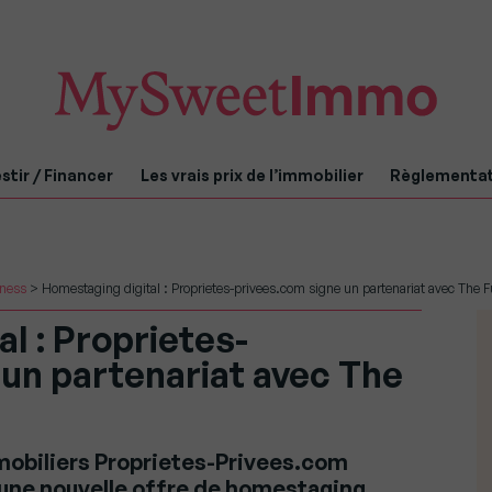
stir / Financer
Les vrais prix de l’immobilier
Règlementa
iness
>
Homestaging digital : Proprietes-privees.com signe un partenariat avec The 
l : Proprietes-
 un partenariat avec The
mobiliers Proprietes-Privees.com
 une nouvelle offre de homestaging