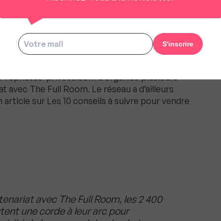
ion pour devenir un pro de la
es outils et présenter les réels bénéfices du
 Proprietes-privees.com a organisé plusieurs
t avec The Full Room. Le réseau a d’ailleurs
n article sur Les 10 conseils à suivre pour vendre
enariat avec The Full Room, les 2 400
utent une corde à leur arc pour