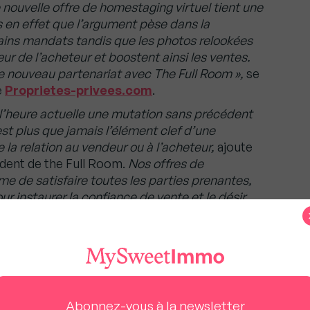
 nouvelle offre de homestaging virtuel tient une
 en effet que l’argument pèse dans la
tains mandats tandis que les photos relookées
ur de l’acheteur et boostent ainsi les ventes.
e nouveau partenariat avec The Full Room »,
se
e
Proprietes-privees.com
.
à l’heure actuelle une mutation sans précédent
 est plus que jamais
l’élément clef d’une
e la relation au vendeur ou à l’acheteur,
ajoute
dent de the Full Room.
Nos offres de
me de satisfaire toutes les parties prenantes,
r instaurer la confiance de vente et le désir
s mettre à la disposition de Proprietes-
ons la même vision de l’innovation dans la
raiment pour les agences depuis le 2 août 2026
Abonnez-vous à la newsletter