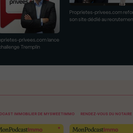
Proprietes-privees.com ref
son site dédié au recrutemen
oprietes-privees.com lance
 challenge Tremplin
ODCAST IMMOBILIER DE MYSWEETIMMO
RENDEZ-VOUS DU NOTAIRE