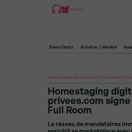
Votre avis
Dans l’actu
Acheter / Vendre
Inve
Accueil
>
Actualités
>
Dans l'actu
>
Économie et Bus
Homestaging digita
privees.com signe
Full Room
Le réseau de mandataires im
enrichit sa marketplace avec