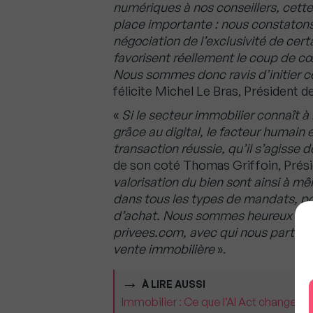
numériques à nos conseillers, cette
place importante : nous constatons
négociation de l’exclusivité de cer
favorisent réellement le coup de cœ
Nous sommes donc ravis d’initier c
félicite Michel Le Bras, Président d
«
Si le secteur immobilier connaît 
grâce au digital, le facteur humain
transaction réussie, qu’il s’agisse d
de son coté Thomas Griffoin, Prési
valorisation du bien sont ainsi à mê
dans tous les types de mandats, pou
d’achat. Nous sommes heureux de le
privees.com,
avec qui nous partage
vente immobilière
».
À LIRE AUSSI
Immobilier : Ce que l’AI Act change v