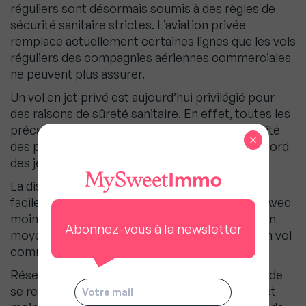
réguliers sont désormais soumis à des règles de
sécurité sanitaire strictes. L’aviation privée
remplace actuellement certaines lignes que les vols
réguliers des compagnies aériennes commerciales
ne peuvent plus assurer.
Un vol en jet privé est aujourd’hui privilégié pour
des raisons de sûreté sanitaire. En effet, toutes les
précautions nécessaires pour assurer la sécurité
×
des passagers et des équipages sont prises à bord
des jets.
La distanciation sociale est d’abord bien plus
facilement respectée dans un vol en jet privé. Avec
moins de personnel à bord, les contacts sont en
Abonnez-vous à la newsletter
moyenne 30 fois moins nombreux que lors d’un vol
commercial.
Réserver un vol en jet privé permet également de
se rendre dans des aéroports bien plus petits et