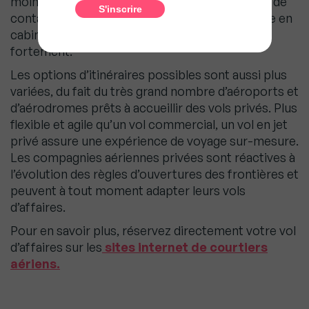
moins fréquentés. En réduisant les possibilités de
contacts à l’aéroport et en supprimant l’attente en
cabine, le nombre de contaminations diminue
fortement.
Les options d’itinéraires possibles sont aussi plus
variées, du fait du très grand nombre d’aéroports et
d’aérodromes prêts à accueillir des vols privés. Plus
flexible et agile qu’un vol commercial, un vol en jet
privé assure une expérience de voyage sur-mesure.
Les compagnies aériennes privées sont réactives à
l’évolution des règles d’ouvertures des frontières et
peuvent à tout moment adapter leurs vols
d’affaires.
Pour en savoir plus, réservez directement votre vol
d’affaires sur les
sites internet de courtiers
aériens.