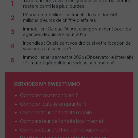
Taxe foncière 2026 : Ces grandes villes où la facture
1
restera parmi les plus lourdes
Réseau immobilier : iad franchit le cap des 600
2
millions d'euros de chiffre d'affaires
Immobilier : Ce que l’AI Act change vraiment pour les
3
agences depuis le 2 août 2026
Incendies : Quels sont vos droits si votre location de
4
vacances est annulée ?
Immobilier 1er semestre 2026 (Observatoire Interkab)
5
: Climat et géopolitique redessinent marché
SERVICES MY SWEET'IMMO
Combien vaut mon bien ?
Combien puis-je emprunter ?
Comparateur de forfaits mobile
Comparateur de forfaits box Internet
Comparateur d’offres déménagement