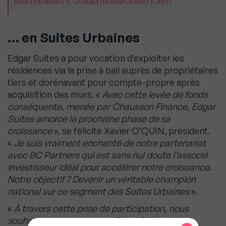
être meilleurs », Guillaume Martinaud (Orpi)
… en Suites Urbaines
Edgar Suites a pour vocation d’exploiter les
résidences via la prise à bail auprès de propriétaires
tiers et dorénavant pour compte-propre après
acquisition des murs. «
Avec cette levée de fonds
conséquente, menée par Chausson Finance, Edgar
Suites amorce la prochaine phase de sa
croissance
», se félicite Xavier O’QUIN, président.
«
Je suis vraiment enchanté de notre partenariat
avec BC Partners qui est sans nul doute l’associé
investisseur idéal pour accél
érer notre croissance.
Notre objectif ? Devenir un véritable champion
national sur ce segment des Suites Urbaines
».
«
À travers cette prise de participation, nous
souhaitons accompagner Edgar Suites et ses