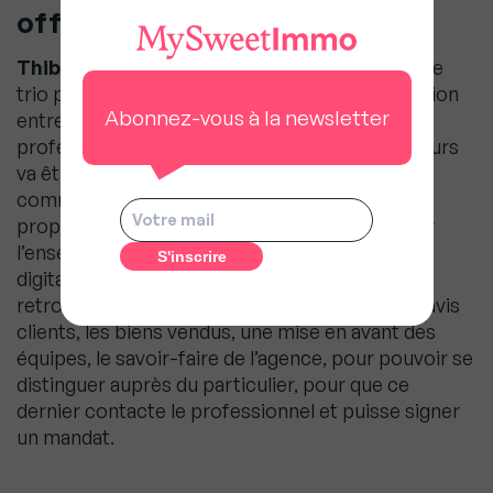
offre trio ?
Thibault Remy
: Effectivement, c’est une offre
trio pour la partie qui concerne la mise en relation
Abonnez-vous à la newsletter
entre les particuliers vendeurs et les
professionnels. Cette offre Expérience Vendeurs
va être commercialisée par les équipes
commerciales de Meilleurs Agents qui vont
proposer aux professionnels d’être visibles sur
l’ensemble des 3 plateformes via leur vitrine
digitale. Dans cette vitrine, il sera possible de
retrouver une profondeur d’informations : les avis
clients, les biens vendus, une mise en avant des
équipes, le savoir-faire de l’agence, pour pouvoir se
distinguer auprès du particulier, pour que ce
dernier contacte le professionnel et puisse signer
un mandat.