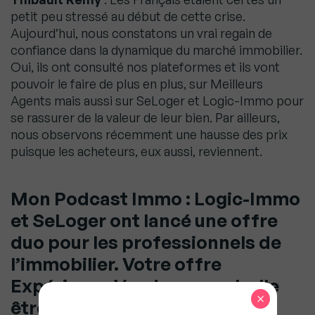
petit peu stressé au début de cette crise.
Aujourd’hui, nous constatons un vrai regain de
confiance dans la dynamique du marché immobilier.
Oui, ils ont consulté nos plateformes et ils vont
pouvoir le faire de plus en plus, sur Meilleurs
Agents mais aussi sur SeLoger et Logic-Immo pour
se rassurer de la valeur de leur bien. Par ailleurs,
nous observons récemment une hausse des prix
puisque les acheteurs, eux aussi, reviennent.
Mon Podcast Immo : Logic-Immo
et SeLoger ont lancé une offre
duo pour les professionnels de
l’immobilier. Votre offre
Expérience Vendeurs peut-elle
×
être considérée comme une