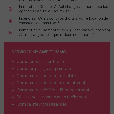
Immobilier : Ce que l’AI Act change vraiment pour les
3
agences depuis le 2 août 2026
Incendies : Quels sont vos droits si votre location de
4
vacances est annulée ?
Immobilier 1er semestre 2026 (Observatoire Interkab)
5
: Climat et géopolitique redessinent marché
SERVICES MY SWEET'IMMO
Combien vaut mon bien ?
Combien puis-je emprunter ?
Comparateur de forfaits mobile
Comparateur de forfaits box Internet
Comparateur d’offres déménagement
Résiliez vos abonnements facilement
Comparateur d’assurances