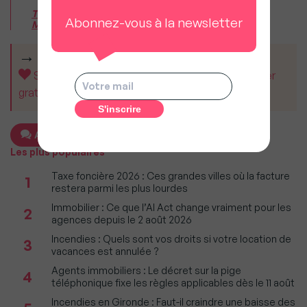
Thomas Lefebvre, directeur scientifique de
Abonnez-vous à la newsletter
Meilleurs Agents
CET ARTICLE VOUS A AIDÉ ?
Soutenez MySweetImmo et aidez-nous à rester
gratuit pour tous.
Ajouter un commentaire
Les plus populaires
Taxe foncière 2026 : Ces grandes villes où la facture
1
restera parmi les plus lourdes
Immobilier : Ce que l’AI Act change vraiment pour les
2
agences depuis le 2 août 2026
Incendies : Quels sont vos droits si votre location de
3
vacances est annulée ?
Agents immobiliers : Le décret sur la pige
4
téléphonique fixe les règles applicables dès le 11 août
Incendies en Gironde : Faut-il craindre une baisse des