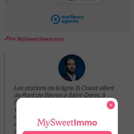
Par
MySweet Newsroom
Les stations de la ligne 15 Ouest allant
de Pont de Sèvres à Saint-Denis, à
l’instar de Rueil-Suresnes Mont-
×
Valérien, ont enregistré une
augmentation de 32,4% en moyenne
au cours des cinq années écoulées,
avec un prix moyen de 6 858€/m2.