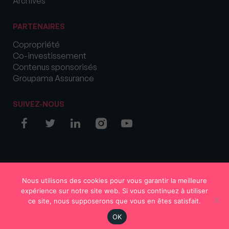
Archives
PARTENAIRES
Copropriété
Co-investissement
Contenus sponsorisés
Groupama Assurance
SUIVEZ-NOUS
© COPYRIGHT 2026 MySweetImmo
Nous utilisons des cookies pour vous garantir la meilleure
expérience sur notre site web. Si vous continuez à utiliser
ce site, nous supposerons que vous en êtes satisfait.
OK
Région
Votre avis
S'abonner
En continu
Rechercher