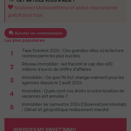
CET ARTICLE VOUS A AIDÉ ?
Soutenez MySweetImmo et aidez-nous à rester
gratuit pour tous.
Ajouter un commentaire
Les plus populaires
Taxe foncière 2026 : Ces grandes villes où la facture
1
restera parmi les plus lourdes
Réseau immobilier : iad franchit le cap des 600
2
millions d'euros de chiffre d'affaires
Immobilier : Ce que l’AI Act change vraiment pour les
3
agences depuis le 2 août 2026
Incendies : Quels sont vos droits si votre location de
4
vacances est annulée ?
Immobilier 1er semestre 2026 (Observatoire Interkab)
5
: Climat et géopolitique redessinent marché
SERVICES MY SWEET'IMMO