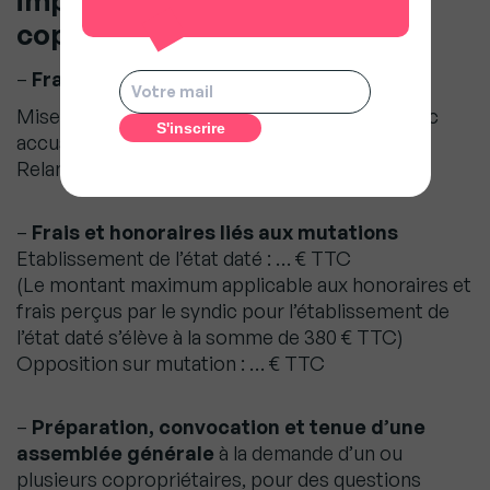
copropriétaire concerné
–
Frais de recouvrement
Mise en demeure par lettre recommandée avec
accusé de réception : … € TTC
Relance après mise en demeure : … € TTC
–
Frais et honoraires liés aux mutations
Etablissement de l’état daté : … € TTC
(Le montant maximum applicable aux honoraires et
frais perçus par le syndic pour l’établissement de
l’état daté s’élève à la somme de 380 € TTC)
Opposition sur mutation : … € TTC
–
Préparation, convocation et tenue d’une
assemblée générale
à la demande d’un ou
plusieurs copropriétaires, pour des questions