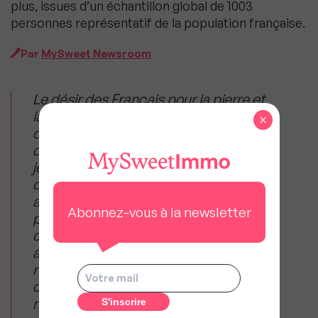
plus, issues d’un échantillon global de 1003
personnes représentatif de la population française.
Par
MySweet Newsroom
Le désir des Français pour la pierre et
la demande ne faiblit pas depuis le
×
début de l’année. Cette ambition est
davantage partagée par les plus
jeunes qui semblent retrouver l’envie
de se lancer dans un projet immobilier
après la période estivale, et par les
Abonnez-vous à la newsletter
personnes appartenant aux
catégories socioprofessionnelles
aisées. Les primo-accédants sont de
retour sur le marché de l’immobilier et
ont ainsi retrouvé l’optimisme
nécessaire pour se lancer dans un