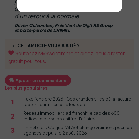
projet immobilier, signe peut-être
d’une amorce de sortie de crise et
d’un retour à la normale.
Olivier Colcombet, Président de Digit RE Group
et porte-parole de DRIMKI.
CET ARTICLE VOUS A AIDÉ ?
Soutenez MySweetImmo et aidez-nous à rester
gratuit pour tous.
Ajouter un commentaire
Les plus populaires
Taxe foncière 2026 : Ces grandes villes où la facture
1
restera parmi les plus lourdes
Réseau immobilier : iad franchit le cap des 600
2
millions d'euros de chiffre d'affaires
Immobilier : Ce que l’AI Act change vraiment pour les
3
agences depuis le 2 août 2026