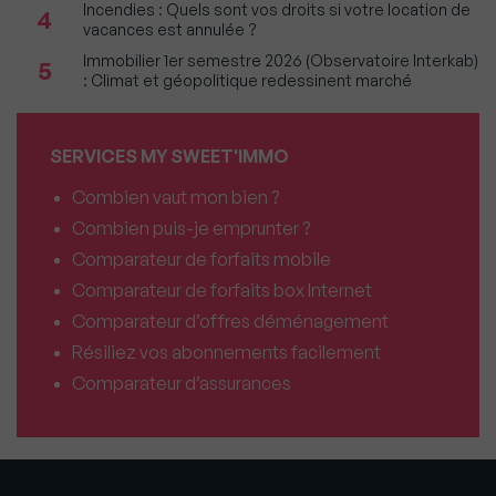
Incendies : Quels sont vos droits si votre location de
4
vacances est annulée ?
Immobilier 1er semestre 2026 (Observatoire Interkab)
5
: Climat et géopolitique redessinent marché
SERVICES MY SWEET'IMMO
Combien vaut mon bien ?
Combien puis-je emprunter ?
Comparateur de forfaits mobile
Comparateur de forfaits box Internet
Comparateur d’offres déménagement
Résiliez vos abonnements facilement
Comparateur d’assurances