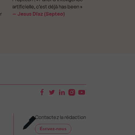
artificielle, c’est déjà has been »
pour apporter la vérit
r
Jesus Diaz (Septeo)
prix »
Delphine Rouxel 
Contactez la rédaction
Écrivez-nous