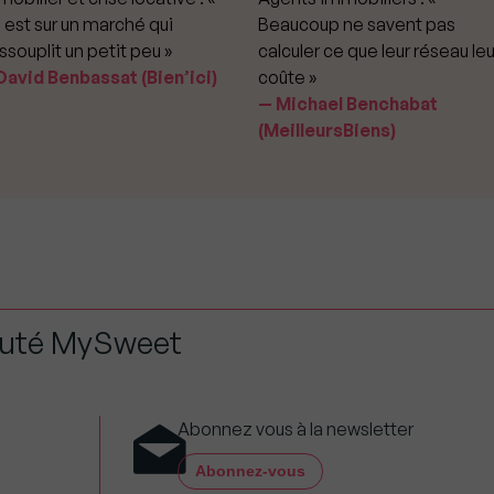
 est sur un marché qui
Beaucoup ne savent pas
ssouplit un petit peu »
calculer ce que leur réseau leu
avid Benbassat (Bien’ici)
coûte »
Michael Benchabat
(MeilleursBiens)
auté MySweet
Abonnez vous à la newsletter
Abonnez-vous