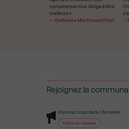
iter les dérapages
concurrence nous oblige à être
On
meilleurs »
s’a
aavedra Largo
Guillaume Martinaud (Orpi)
D
Rejoignez la commun
Inscrivez vous dans l'Annuaire
Créez un compte