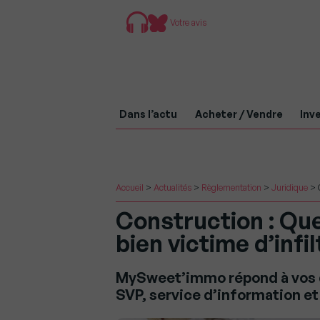
Votre avis
Dans l’actu
Acheter / Vendre
Inve
Accueil
>
Actualités
>
Règlementation
>
Juridique
>
Construction : Qu
bien victime d’infi
MySweet’immo répond à vos q
SVP, service d’information et 