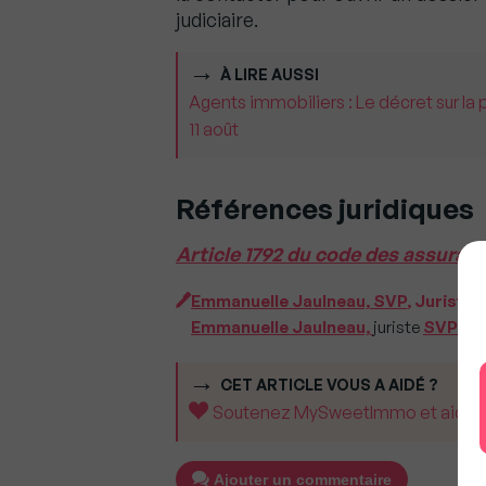
judiciaire.
À LIRE AUSSI
Agents immobiliers : Le décret sur la 
11 août
Références juridiques
Article 1792 du code des assuran
Emmanuelle Jaulneau, SVP
, Juriste
Emmanuelle Jaulneau,
juriste
SVP.
CET ARTICLE VOUS A AIDÉ ?
Soutenez MySweetImmo et aidez-no
Ajouter un commentaire