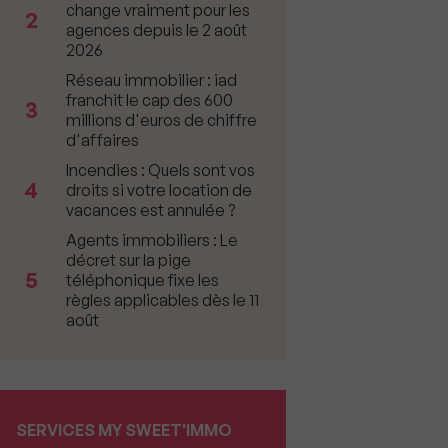
change vraiment pour les
2
agences depuis le 2 août
2026
Réseau immobilier : iad
franchit le cap des 600
3
millions d'euros de chiffre
d'affaires
Incendies : Quels sont vos
4
droits si votre location de
vacances est annulée ?
Agents immobiliers : Le
décret sur la pige
5
téléphonique fixe les
règles applicables dès le 11
août
SERVICES MY SWEET'IMMO