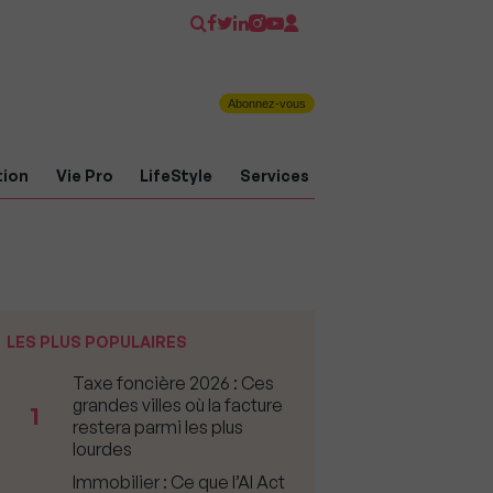
Abonnez-vous
tion
Vie Pro
LifeStyle
Services
LES PLUS POPULAIRES
Taxe foncière 2026 : Ces
grandes villes où la facture
1
restera parmi les plus
lourdes
Immobilier : Ce que l’AI Act