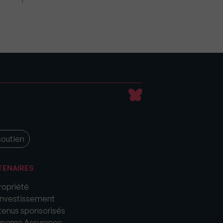
soutien
TENAIRES
opriété
nvestissement
enus sponsorisés
upama Assurance