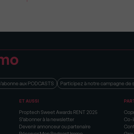
m’abonne aux PODCASTS
Participez à notre campagne de 
ET AUSSI
PAR
Proptech Sweet Awards RENT 2025
Copr
S’abonner à la newsletter
Co-i
Devenir annonceur ou partenaire
Cont
Réserver Mon Podcast Immo
Gro