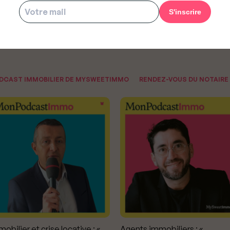
ODCAST IMMOBILIER DE MYSWEETIMMO
RENDEZ-VOUS DU NOTAIRE
obilier et crise locative : «
Agents immobiliers : «