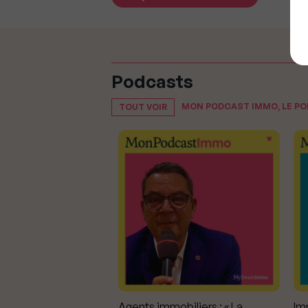
Podcasts
MON PODCAST IMMO, LE P
TOUT VOIR
mmobiliers :
Agents immobiliers : « La
Imm