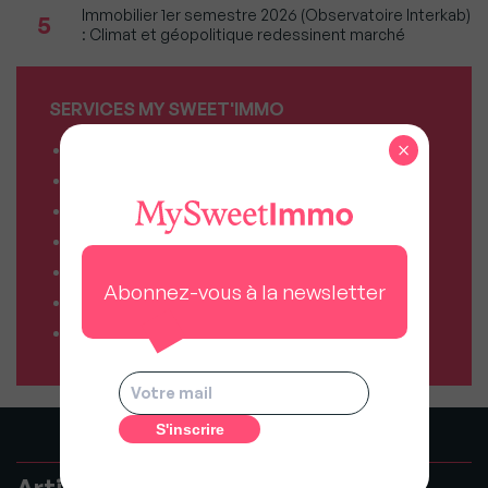
Immobilier 1er semestre 2026 (Observatoire Interkab)
5
: Climat et géopolitique redessinent marché
SERVICES MY SWEET'IMMO
×
Combien vaut mon bien ?
Combien puis-je emprunter ?
Comparateur de forfaits mobile
Comparateur de forfaits box Internet
Comparateur d’offres déménagement
Abonnez-vous à la newsletter
Résiliez vos abonnements facilement
Comparateur d’assurances
Articles recommandés