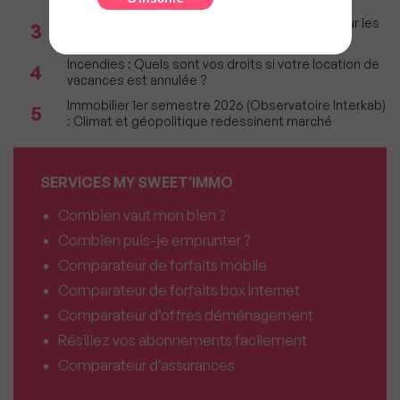
Immobilier : Ce que l’AI Act change vraiment pour les
3
agences depuis le 2 août 2026
Incendies : Quels sont vos droits si votre location de
4
vacances est annulée ?
Immobilier 1er semestre 2026 (Observatoire Interkab)
5
: Climat et géopolitique redessinent marché
SERVICES MY SWEET'IMMO
Combien vaut mon bien ?
Combien puis-je emprunter ?
Comparateur de forfaits mobile
Comparateur de forfaits box Internet
Comparateur d’offres déménagement
Résiliez vos abonnements facilement
Comparateur d’assurances