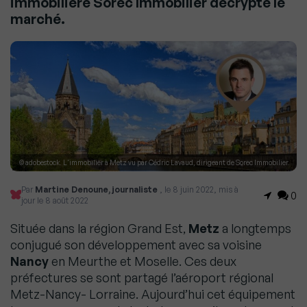
immobilière Sorec Immobilier décrypte le
marché.
© adobestock. L'immobilier à Metz vu par Cédric Lavaud, dirigeant de Sorec Immobilier.
Par
Martine Denoune, journaliste
, le 8 juin 2022, mis à
0
jour le 8 août 2022
Située dans la région Grand Est,
Metz
a longtemps
conjugué son développement avec sa voisine
Nancy
en Meurthe et Moselle. Ces deux
préfectures se sont partagé l’aéroport régional
Metz-Nancy- Lorraine. Aujourd’hui cet équipement