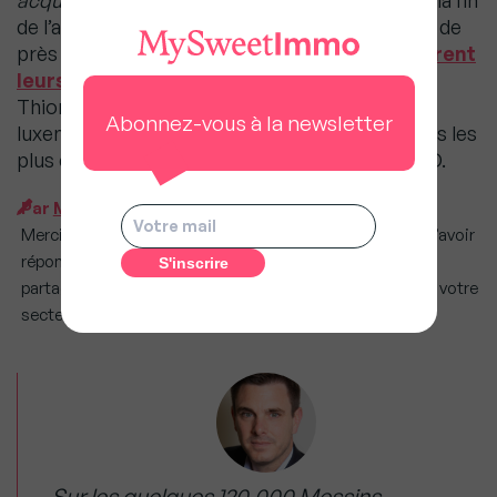
acquéreurs
», reconnaît Cédric Lavaud. Depuis la fin
de l’année 2021, le prix de l’argent s’est renchéri de
près d’un point. En outre, l
es banques resserrent
leurs conditions d’octroi
. Cela étant, avec
Thionville encore plus proche de la frontière
Abonnez-vous à la newsletter
luxembourgeoise, Metz affiche donc les valeurs les
plus élevées du département de la Moselle. MD.
Par
Martine Denoune, journaliste
Merci Cédric Lavaud, dirigeant de
Sorec Immobilier
, d’avoir
répondu aux questions de MySweetimmo. Vous voulez
partager votre vision de la conjoncture immobilière dans votre
secteur ? Ecrivez-vous : hello@mysweetimmo.com
Sur les quelques 120.000 Messins,