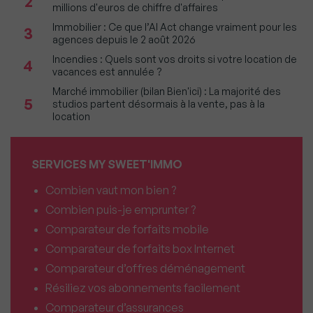
2
millions d'euros de chiffre d'affaires
Immobilier : Ce que l’AI Act change vraiment pour les
3
agences depuis le 2 août 2026
Incendies : Quels sont vos droits si votre location de
4
vacances est annulée ?
Marché immobilier (bilan Bien'ici) : La majorité des
5
studios partent désormais à la vente, pas à la
location
SERVICES MY SWEET'IMMO
Combien vaut mon bien ?
Combien puis-je emprunter ?
Comparateur de forfaits mobile
Comparateur de forfaits box Internet
Comparateur d’offres déménagement
Résiliez vos abonnements facilement
Comparateur d’assurances