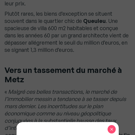
leur prix.
Plutôt rares, les biens d’exception se situent
souvent dans le quartier chic de
Queuleu
. Une
spacieuse de villa 600 m2 habitables et conçue
dans les années 60 par un grand architecte vient de
dépasser allégrement le seuil du million d’euros, en
se signant 1,3 million d’euros.
Vers un tassement du marché à
Metz
«
Malgré ces belles transactions, le marché de
l’immobilier messin a tendance à se tasser depuis
mars dernier. Les incertitudes sur le plan
économique comme au niveau géopolitique
conjuguées à la substantielle hausse des taux
d’intérêt suffisent à ralentir les ardeurs des
×