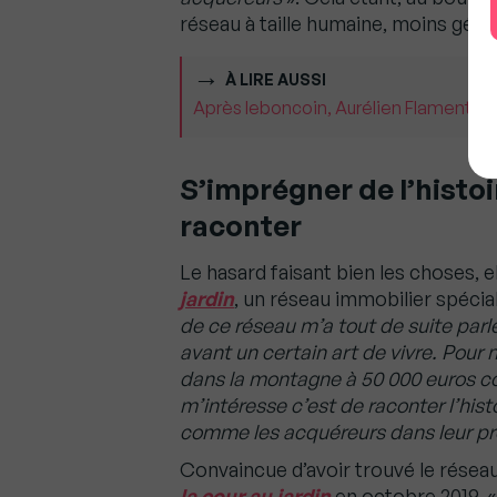
réseau à taille humaine, moins génér
À LIRE AUSSI
Après leboncoin, Aurélien Flament pre
S’imprégner de l’histoi
raconter
Le hasard faisant bien les choses, e
jardin
, un réseau immobilier spécia
de ce réseau m’a tout de suite parlé
avant un certain art de vivre. Pour
dans la montagne à 50 000 euros co
m’intéresse c’est de raconter l’his
comme les acquéreurs dans leur pr
Convaincue d’avoir trouvé le réseau
la cour au jardin
en octobre 2019. 