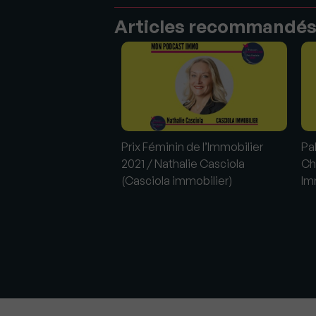
Articles recommandé
Prix Féminin de l’Immobilier
Pa
2021 / Nathalie Casciola
Ch
(Casciola immobilier)
Im
tional de
r devient le Salon de
r et de
sement