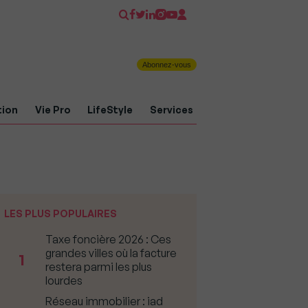
Abonnez-vous
tion
Vie Pro
LifeStyle
Services
LES PLUS POPULAIRES
Taxe foncière 2026 : Ces
grandes villes où la facture
1
restera parmi les plus
lourdes
Réseau immobilier : iad