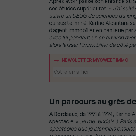
Après avoir passé son enfance au S
ses études supérieures. «
J’ai suiv
suivre un DEUG de sciences du lan
cursus terminé, Karine Alcantara s
d’agent immobilier en banlieue pari
avec lui pendant un an environ avan
alors laisser l’immobilier de côté p
NEWSLETTER MYSWEETIMMO
Un parcours au grès d
A Bordeaux, de 1991 à 1994, Karine 
spectacle. «
Je me rendais à Paris e
spectacles que je planifiais ensuite d
m’occupais aussi de la communica