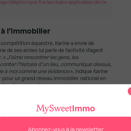
pige téléphonique fixe les règles applicables dès le
à l’immobilier
a compétition équestre, Karine a envie de
e de ses amies lui parle de l’activité d’agent
. «
J’aime rencontrer les gens, les
conter l’histoire d’un lieu, communiqué dessus,
osée à moi comme une évidence
», indique Karine
r pour un grand réseau immobilier national en
est un franc succès.
ment que ça a tout de suite très bien marché :
s sur ma première année
», précise-t-elle avant
 à quel point mes expériences passées dans la
 de chevaux me servaient beaucoup dans cette
bien, le mettre en valeur et trouver des
Abonnez-vous à la newsletter
un an, elle ressent l’envie de travailler pour un