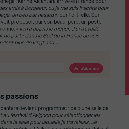
énégal, Karine Alcantara arrive en France pour
i des amis à Bordeaux où je me suis inscrite pour
gage, un peu par hasard
», confie-t-elle. Son
e voit proposer, par son beau-père, un poste
sienne. «
Il m’a appris le métier. J’ai travaillé
t de partir dans le Sud de la France Je vais
endant plus de vingt ans.
»
es passions
Alcantara devient programmatrice d’une salle de
t au festival d’Avignon pour sélectionner les
ans la salle pour laquelle je travaillais. Je
tion
», précise-t ’elle. Une expérience qui lui plait