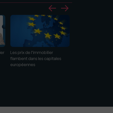
ier
Les prix de l’immobilier
flambent dans les capitales
européennes
Le Salon National de
l’Immobilier devient 
l’Immobilier et de
l’Investissement