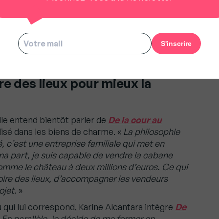
aliste aussi.
nd la tête d’idealista France
re des lieux pour mieux la
lle entend bientôt parler de
De la cour au
lisé dans les biens de charme. «
La philosophie
, c’est une entreprise familiale qui met en
 ma part, je suis capable de vendre la cabane
mme le château à deux millions d’euros. Ce qui
toire des lieux, d’accompagner les vendeurs
ojet.
»
 qui lui correspond, Karine Alcantara intègre
De
«
En parallèle, je décide de me former en