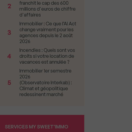
franchit le cap des 600
2
millions d'euros de chiffre
d'affaires
Immobilier : Ce que l’AI Act
change vraiment pour les
3
agences depuis le 2 août
2026
Incendies : Quels sont vos
4
droits si votre location de
vacances est annulée ?
Immobilier 1er semestre
2026
5
(Observatoire Interkab) :
Climat et géopolitique
redessinent marché
SERVICES MY SWEET'IMMO