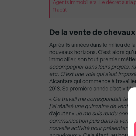
Agents immobiliers : Le décret sur la 
11 août
De la vente de chevaux 
Après 15 années dans le milieu de l
nouveaux horizons. C’est alors qu’un
immobilier, son tout premier métier
accompagner dans leurs projets, ra
etc. C’est une voie qui s’est imp
Alcantara qui commence à travaille
2018. Sa première année d’activité 
«
Ce travail me correspondait telle
j’ai réalisé une quinzaine de vente
d’ajouter «
Je me suis rendu compte
communication puis dans la vente
nouvelle activité pour présenter un 
acquéreurs
». Cela étant, au bout d’