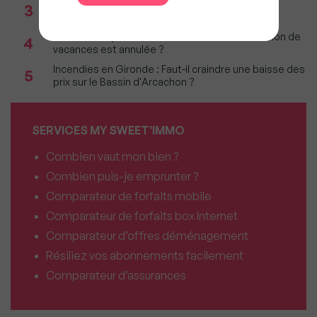
Réseau immobilier : iad franchit le cap des 600
3
millions d'euros de chiffre d'affaires
Incendies : Quels sont vos droits si votre location de
4
vacances est annulée ?
Incendies en Gironde : Faut-il craindre une baisse des
5
prix sur le Bassin d'Arcachon ?
SERVICES MY SWEET'IMMO
Combien vaut mon bien ?
Combien puis-je emprunter ?
Comparateur de forfaits mobile
Comparateur de forfaits box Internet
Comparateur d’offres déménagement
Résiliez vos abonnements facilement
Comparateur d’assurances