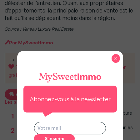
délester de l’entretien. Quant aux propriétaires
d’appartements, la principale raison de vente est le
fait qu’ils se déplacent moins dans la région.
Source : Vaneau Luxury Real Estate
Par
MySweetImmo
×
CET ARTICLE VOUS A AIDÉ ?
Soutenez MySweetImmo et aidez-nous à rester
gratuit pour tous.
Ajouter un commentaire
Abonnez-vous à la newsletter
Les plus populaires
Taxe foncière 2026 : Ces grandes villes où la facture
1
restera parmi les plus lourdes
Immobilier : Ce que l’AI Act change vraiment pour les
2
agences depuis le 2 août 2026