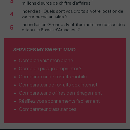
3
millions d'euros de chiffre d'affaires
Incendies : Quels sont vos droits si votre location de
4
vacances est annulée ?
Incendies en Gironde : Faut-il craindre une baisse des
5
prix sur le Bassin d'Arcachon ?
SERVICES MY SWEET'IMMO
Combien vaut mon bien ?
Combien puis-je emprunter ?
Comparateur de forfaits mobile
Comparateur de forfaits box Internet
Comparateur d’offres déménagement
Résiliez vos abonnements facilement
Comparateur d’assurances