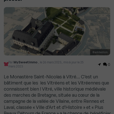
© adobestock
Par
MySweetImmo
, le 26 mars 2023, mis à jour le 25
0
mars 2023
Le Monastère Saint-Nicolas à Vitré… C’est un
bâtiment que les les Vitréens et les Vitréennes que
connaissent bien ! Vitré, ville historique médiévale
des marches de Bretagne, située au cœur de la
campagne de la vallée de Vilaine, entre Rennes et
Laval, classée « Ville d’Art et d’Histoire » et « Plus
Beaux Détours de France » a la chance de
bénéficier