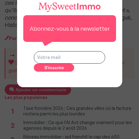
ces lieux, qu’ils habitent dans ce patrimoine ou
qu’ils viennent simplement y passer un moment »,
conclut
Arnaud Baudel, Directeur Général Délégué,
Histoire & Patrimoine
Abonnez-vous à la newsletter
Par
MySweetImmo
CET ARTICLE VOUS A AIDÉ ?
Soutenez MySweetImmo et aidez-nous à rester
gratuit pour tous.
Ajouter un commentaire
Les plus populaires
Taxe foncière 2026 : Ces grandes villes où la facture
1
restera parmi les plus lourdes
Immobilier : Ce que l’AI Act change vraiment pour les
2
agences depuis le 2 août 2026
Réseau immobilier : iad franchit le cap des 600