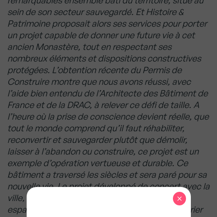
remarquables ensemble bâti du territoire, situé au
sein de son secteur sauvegardé. Et Histoire &
Patrimoine proposait alors ses services pour porter
un projet capable de donner une future vie à cet
ancien Monastère, tout en respectant ses
nombreux éléments et dispositions constructives
protégées. L’obtention récente du Permis de
Construire montre que nous avons réussi, avec
l’aide bien entendu de l’Architecte des Bâtiment de
France et de la DRAC, à relever ce défi de taille. A
l’heure où la prise de conscience devient réelle, que
tout le monde comprend qu’il faut réhabiliter,
reconvertir et sauvegarder plutôt que démolir,
laisser à l’abandon ou construire, ce projet est un
exemple d’opération vertueuse et durable. Ce
bâtiment a traversé les siècles et sera paré pour sa
nouvelle vie. Le projet développé de concert avec la
×
ville, qui restera propriétaire des plus beaux
espaces, permettra aux habitants de s’approprier