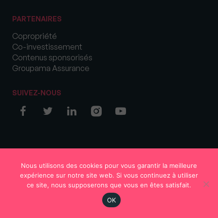
PARTENAIRES
Copropriété
Co-investissement
Contenus sponsorisés
Groupama Assurance
SUIVEZ-NOUS
© COPYRIGHT 2026 MySweetImmo
Nous utilisons des cookies pour vous garantir la meilleure
expérience sur notre site web. Si vous continuez à utiliser
ce site, nous supposerons que vous en êtes satisfait.
OK
Région
Votre avis
S'abonner
En continu
Rechercher