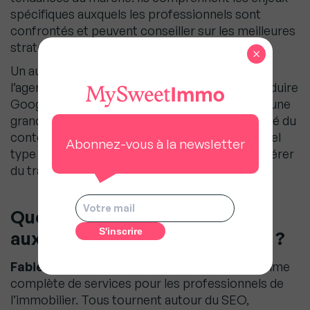
spécifiques auxquels les professionnels sont
confrontés et peuvent conseiller sur les meilleures
stratégies à adopter.
×
Un autre avantage important est la capacité de
l’agence à produire du contenu adapté pour séduire
Google. Les moteurs de recherche accordent une
grande importance à la pertinence et à la qualité du
contenu. Une agence hyper-spécialisée sait quel
Abonnez-vous à la newsletter
type de contenu est le plus susceptible de générer
du trafic organique.
Quels services proposez-vous
aux professionnels du secteur ?
Fabien Alexandre
: Nous proposons une gamme
complète de services pour les professionnels de
l’immobilier. Tous tournent autour du SEO,