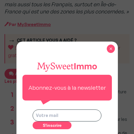
mais aussi tous les Français, surtout en Île-de-
France qui est une des zones les plus concernées. »
Par
MySweetImmo
CET ARTICLE VOUS A AIDÉ ?
×
Soutenez MySweetImmo et aidez-nous à rester
gratuit pour tous.
Ajouter un commentaire
Les plus populaires
Abonnez-vous à la newsletter
Taxe foncière 2026 : Ces grandes villes où la facture
1
restera parmi les plus lourdes
Réseau immobilier : iad franchit le cap des 600
2
millions d'euros de chiffre d'affaires
Immobilier : Ce que l’AI Act change vraiment pour les
3
agences depuis le 2 août 2026
Incendies : Quels sont vos droits si votre location de