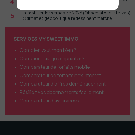
4
vacances est annulée ?
Immobilier 1er semestre 2026 (Observatoire Interkab)
5
: Climat et géopolitique redessinent marché
SERVICES MY SWEET'IMMO
Combien vaut mon bien ?
Combien puis-je emprunter ?
Comparateur de forfaits mobile
Comparateur de forfaits box Internet
Comparateur d’offres déménagement
Résiliez vos abonnements facilement
Comparateur d’assurances