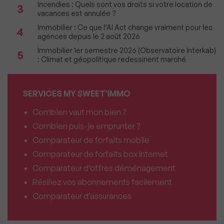
Incendies : Quels sont vos droits si votre location de
3
vacances est annulée ?
Immobilier : Ce que l’AI Act change vraiment pour les
4
agences depuis le 2 août 2026
Immobilier 1er semestre 2026 (Observatoire Interkab)
5
: Climat et géopolitique redessinent marché
SERVICES MY SWEET'IMMO
Combien vaut mon bien ?
Combien puis-je emprunter ?
Comparateur de forfaits mobile
Comparateur de forfaits box Internet
Comparateur d’offres déménagement
Résiliez vos abonnements facilement
Comparateur d’assurances