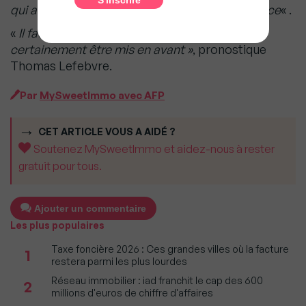
qui arrivent, n’a pas d’équivalent en Ile-de-France
« .
«
Il faut aussi voir l’effet JO, ce quartier va
certainement être mis en avant »
, pronostique
Thomas Lefebvre.
Par
MySweetImmo avec AFP
CET ARTICLE VOUS A AIDÉ ?
Soutenez MySweetImmo et aidez-nous à rester
gratuit pour tous.
Ajouter un commentaire
Les plus populaires
Taxe foncière 2026 : Ces grandes villes où la facture
1
restera parmi les plus lourdes
Réseau immobilier : iad franchit le cap des 600
2
millions d'euros de chiffre d'affaires