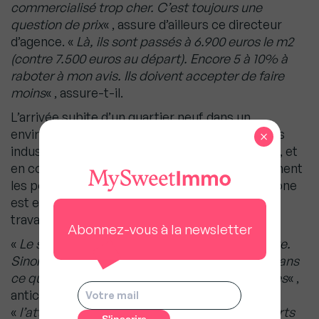
commercialisé trop cher. C’est toujours une
question de prix
« , assure d’ailleurs ce directeur
d’agence. «
Là, ils sont passés à 6.900 euros le m2
(contre 7.500 euros au départ). Encore 5 à 10% à
raboter à mon avis. Ils doivent accepter de faire
moins
« , assure-t-il.
L’arrivée subite d’un quartier neuf dans un
environnement auparavant constitué de friches
×
industrielles, sans commerces encore installés, et
en complète transformation, n’aide pas forcément
les potentiels acheteurs à se projeter. Cette zone
est encore sans vie, excepté les derniers
travailleurs qui s’affairent dans les immeubles.
Abonnez-vous à la newsletter
«
Le seul problème aujourd’hui, c’est le contexte.
Sinon ce n’est pas un mauvais pari d’acheter dans
ce quartier, il y aura des commerces, des écoles
« ,
anticipe Sélim Mouhoubi, qui juge que
«
l’attractivité de ce territoire, avec les transports