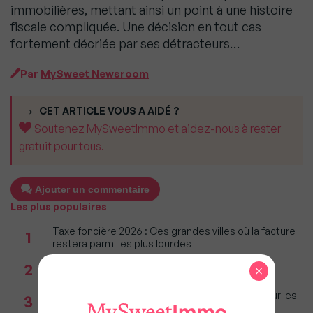
immobilières, mettant ainsi un point à une histoire
fiscale compliquée. Une décision en tout cas
fortement décriée par ses détracteurs…
Par
MySweet Newsroom
CET ARTICLE VOUS A AIDÉ ?
Soutenez MySweetImmo et aidez-nous à rester
gratuit pour tous.
Ajouter un commentaire
Les plus populaires
Taxe foncière 2026 : Ces grandes villes où la facture
1
restera parmi les plus lourdes
Réseau immobilier : iad franchit le cap des 600
2
×
millions d'euros de chiffre d'affaires
Immobilier : Ce que l’AI Act change vraiment pour les
3
agences depuis le 2 août 2026