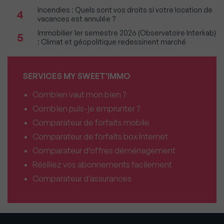
Incendies : Quels sont vos droits si votre location de
4
vacances est annulée ?
Immobilier 1er semestre 2026 (Observatoire Interkab)
5
: Climat et géopolitique redessinent marché
SERVICES MY SWEET'IMMO
Combien vaut mon bien ?
Combien puis-je emprunter ?
Comparateur de forfaits mobile
Comparateur de forfaits box Internet
Comparateur d’offres déménagement
Résiliez vos abonnements facilement
Comparateur d’assurances