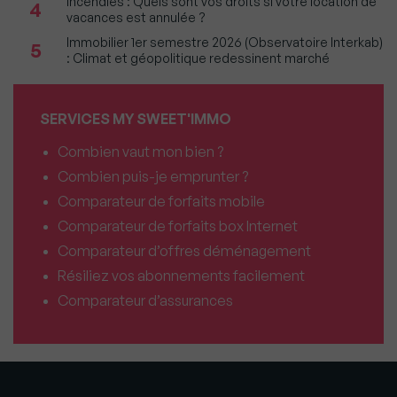
Incendies : Quels sont vos droits si votre location de
4
vacances est annulée ?
Immobilier 1er semestre 2026 (Observatoire Interkab)
5
: Climat et géopolitique redessinent marché
SERVICES MY SWEET'IMMO
Combien vaut mon bien ?
Combien puis-je emprunter ?
Comparateur de forfaits mobile
Comparateur de forfaits box Internet
Comparateur d’offres déménagement
Résiliez vos abonnements facilement
Comparateur d’assurances