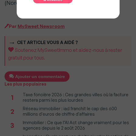
(Nord-Pas de Calais, Picardie).
Par
MySweet Newsroom
CET ARTICLE VOUS A AIDÉ ?
Soutenez MySweetImmo et aidez-nous à rester
gratuit pour tous.
Ajouter un commentaire
Les plus populaires
Taxe foncière 2026 : Ces grandes villes où la facture
1
restera parmi les plus lourdes
Réseau immobilier : iad franchit le cap des 600
2
millions d'euros de chiffre d'affaires
Immobilier : Ce que l’AI Act change vraiment pour les
3
agences depuis le 2 août 2026