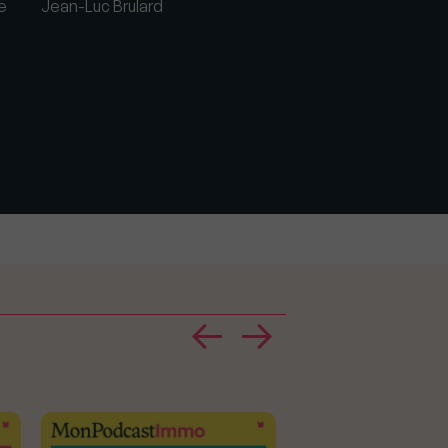
e
Jean-Luc Brulard
Primaire de la gauche
Demandez le prog
logement de Jean-L
Bennahmias !