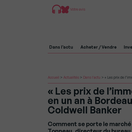
Votre avis
Dans l’actu
Acheter / Vendre
Inve
Accueil
>
Actualités
>
Dans l'actu
>
« Les prix de l’i
« Les prix de l’im
en un an à Bordea
Coldwell Banker
Comment se porte le marché 
Tonneau, directeur du burea