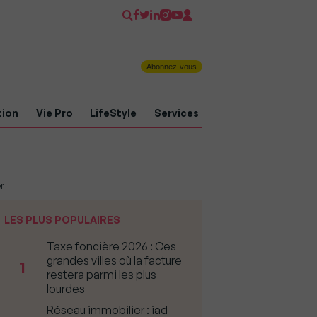
Abonnez-vous
tion
Vie Pro
LifeStyle
Services
r
LES PLUS POPULAIRES
Taxe foncière 2026 : Ces
grandes villes où la facture
1
restera parmi les plus
lourdes
Réseau immobilier : iad