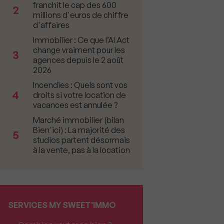
franchit le cap des 600
2
millions d'euros de chiffre
d'affaires
Immobilier : Ce que l’AI Act
change vraiment pour les
3
agences depuis le 2 août
2026
Incendies : Quels sont vos
4
droits si votre location de
vacances est annulée ?
Marché immobilier (bilan
Bien'ici) : La majorité des
5
studios partent désormais
à la vente, pas à la location
SERVICES MY SWEET'IMMO