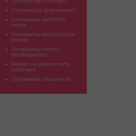
Combien vaut mon bien ?
Combien puis-je emprunter ?
Comparateur de forfaits
mobile
Comparateur de forfaits box
Internet
Comparateur d’offres
déménagement
Résiliez vos abonnements
facilement
Comparateur d’assurances