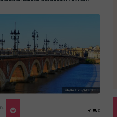
© byBazikPress/AdobeStock
m
,
0