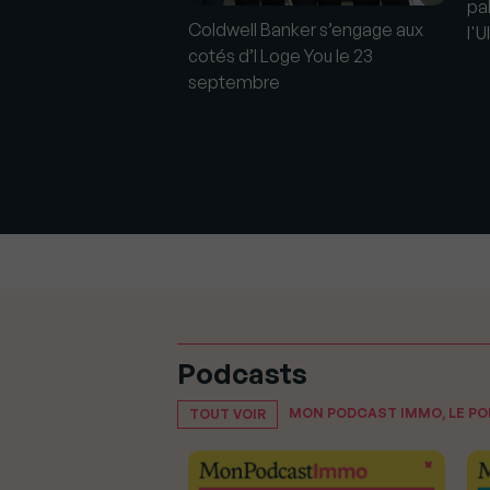
pa
Coldwell Banker s’engage aux
l'
cotés d’I Loge You le 23
septembre
 la gauche :
le programme
de Jean-Luc
 !
Podcasts
MON PODCAST IMMO, LE P
TOUT VOIR