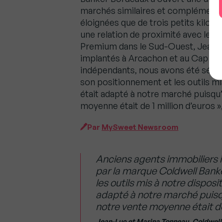
marchés similaires et complémenta
éloignées que de trois petits kilomèt
une relation de proximité avec leur 
Premium dans le Sud-Ouest, Jean-
implantés à Arcachon et au Cap Fer
indépendants, nous avons été sédu
son positionnement et les outils mi
était adapté à notre marché puisqu’i
moyenne était de 1 million d’euros »
Par
MySweet Newsroom
Anciens agents immobiliers 
par la marque Coldwell Banke
les outils mis à notre disposi
adapté à notre marché puisqu’
notre vente moyenne était de 
Jean-Luc et Marina Tonneau, Coldwel