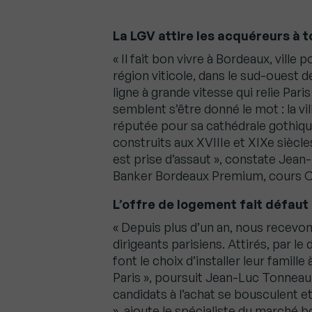
La LGV attire les acquéreurs à 
« Il fait bon vivre à Bordeaux, ville
région viticole, dans le sud-ouest de
ligne à grande vitesse qui relie Par
semblent s’être donné le mot : la vi
réputée pour sa cathédrale gothique
construits aux XVIIIe et XIXe sièc
est prise d’assaut », constate Jea
Banker Bordeaux Premium, cours 
L’offre de logement fait défaut 
« Depuis plus d’un an, nous recevo
dirigeants parisiens. Attirés, par 
font le choix d’installer leur famill
Paris », poursuit Jean-Luc Tonnea
candidats à l’achat se bousculent et
», ajoute le spécialiste du marché b