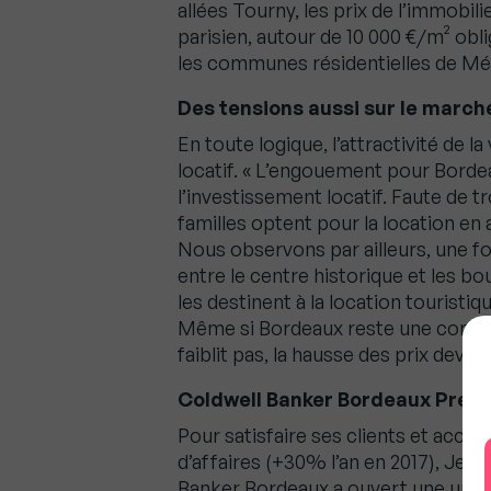
allées Tourny, les prix de l’immobil
parisien, autour de 10 000 €/m² obli
les communes résidentielles de Mé
Des tensions aussi sur le marché
En toute logique, l’attractivité de l
locatif. « L’engouement pour Bordea
l’investissement locatif. Faute de 
familles optent pour la location en 
Nous observons par ailleurs, une 
entre le centre historique et les b
les destinent à la location touristi
Même si Bordeaux reste une commu
faiblit pas, la hausse des prix devra
Coldwell Banker Bordeaux Prem
Pour satisfaire ses clients et acc
d’affaires (+30% l’an en 2017), Jea
Banker Bordeaux a ouvert une une 