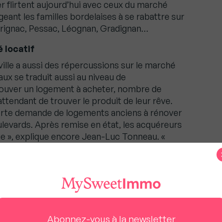
ier flirtent aujourd’hui avec ceux du marché
geant les familles bordelaises à se rabattre sur
rignac, Pessac, Léognan, Gradignan…
 locatif
a ville a aussi des répercussions sur le marché
ux se traduit aussi au niveau de
trouver un logement à acheter, nombre de
attendant de trouver le produit de leur rêve.
forte demande de logements anciens à rénover
oulevards. Après remise en état, les acquéreurs
que », explique encore Jean-Luc Tonneau. «
ne très attractive, même si la demande ne
it ralentir en 2018 », conclut Jean-Luc Tonneau.
ium se développe dans le Sud-Ouest
ompagner le développement de son chiffre
n-Luc Tonneau, dirigeant de l’agence Coldwell
Abonnez-vous à la newsletter
deuxième agence au Bouscat : « Ce sont des