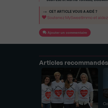
CET ARTICLE VOUS A AIDÉ ?
Soutenez MySweetImmo et aidez-no
Ajouter un commentaire
Articles recommandé
Co