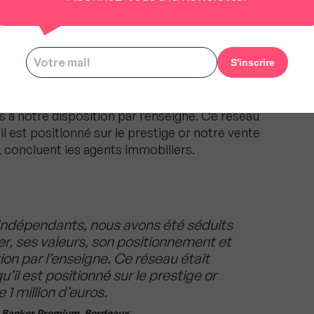
ires. Et même si les deux agences ne sont
res l’une de l’autre, les clients tiennent à avoir
agent immobilier. » Spécialistes de l’immobilier
Luc et Marina Tonneau sont également
ret. « Anciens agents immobiliers
its par la marque
Coldwell Banker
, ses valeurs,
s à notre disposition par l’enseigne. Ce réseau
l est positionné sur le prestige or notre vente
, concluent les agents immobiliers.
indépendants, nous avons été séduits
r, ses valeurs, son positionnement et
tion par l’enseigne. Ce réseau était
il est positionné sur le prestige or
1 million d’euros.
l Banker Premium, Bordeaux