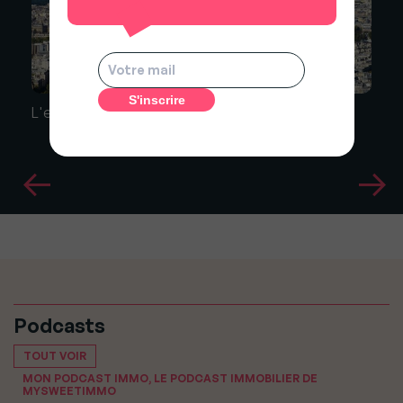
L'encadrement des loyers annulé à Paris !
Podcasts
TOUT VOIR
MON PODCAST IMMO, LE PODCAST IMMOBILIER DE
MYSWEETIMMO