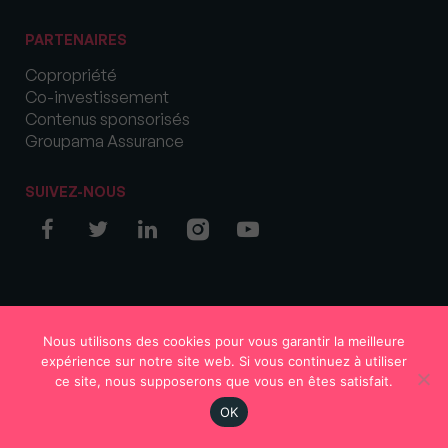
PARTENAIRES
Copropriété
Co-investissement
Contenus sponsorisés
Groupama Assurance
SUIVEZ-NOUS
© COPYRIGHT 2026 MySweetImmo
Nous utilisons des cookies pour vous garantir la meilleure
expérience sur notre site web. Si vous continuez à utiliser
ce site, nous supposerons que vous en êtes satisfait.
OK
Région
Votre avis
S'abonner
En continu
Rechercher