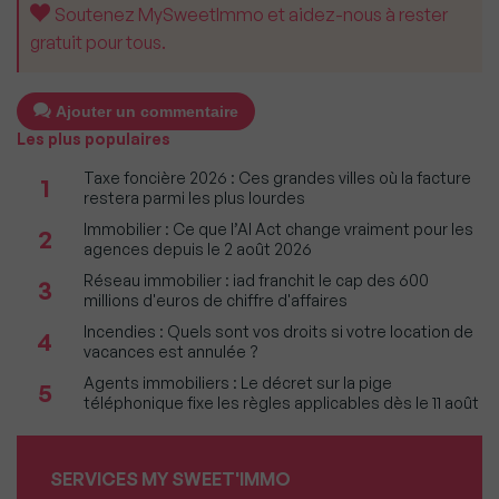
Soutenez MySweetImmo et aidez-nous à rester
gratuit pour tous.
Ajouter un commentaire
Les plus populaires
Taxe foncière 2026 : Ces grandes villes où la facture
1
restera parmi les plus lourdes
Immobilier : Ce que l’AI Act change vraiment pour les
2
agences depuis le 2 août 2026
Réseau immobilier : iad franchit le cap des 600
3
millions d'euros de chiffre d'affaires
Incendies : Quels sont vos droits si votre location de
4
vacances est annulée ?
Agents immobiliers : Le décret sur la pige
5
téléphonique fixe les règles applicables dès le 11 août
SERVICES MY SWEET'IMMO