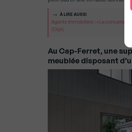
À LIRE AUSSI
Agents immobiliers : « La concurrence
(Orpi)
Au Cap-Ferret, une sup
meublée disposant d’un