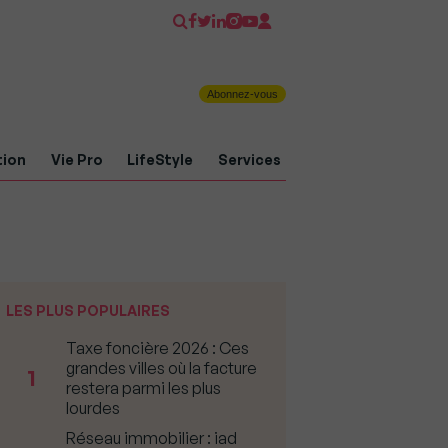
Abonnez-vous
tion
Vie Pro
LifeStyle
Services
LES PLUS POPULAIRES
Taxe foncière 2026 : Ces
grandes villes où la facture
1
restera parmi les plus
lourdes
Réseau immobilier : iad