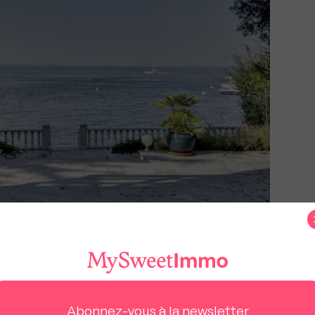
ille et le bord de mer et disposant d’une
opriété compte 7 chambres, un jardin explosé
Abonnez-vous à la newsletter
cès à la plage.