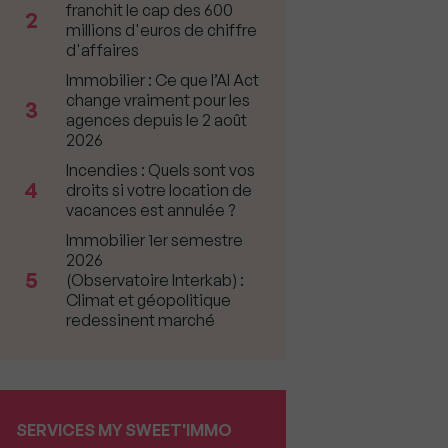
franchit le cap des 600
2
millions d'euros de chiffre
d'affaires
Immobilier : Ce que l’AI Act
change vraiment pour les
3
agences depuis le 2 août
2026
Incendies : Quels sont vos
4
droits si votre location de
vacances est annulée ?
Immobilier 1er semestre
2026
5
(Observatoire Interkab) :
Climat et géopolitique
redessinent marché
SERVICES MY SWEET'IMMO