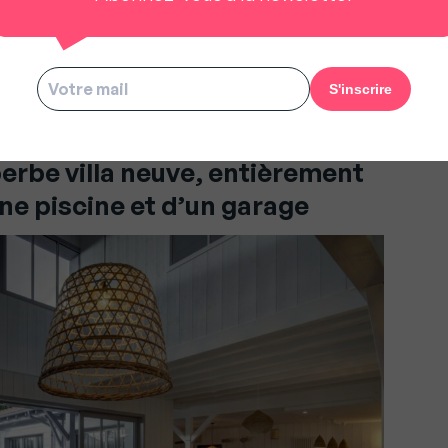
 nous oblige à être meilleurs », Guillaume Martinaud
erbe villa neuve, entièrement
e piscine et d’un garage