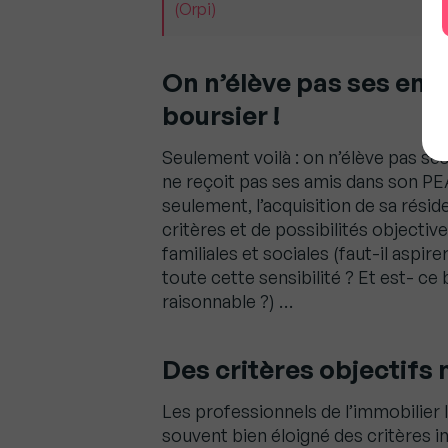
(Orpi)
On n’élève pas ses enf
boursier !
Seulement voilà : on n’élève pas ses
ne reçoit pas ses amis dans son PEA
seulement, l’acquisition de sa résid
critères et de possibilités objectiv
familiales et sociales (faut-il aspir
toute cette sensibilité ? Et est- ce 
raisonnable ?) …
Des critères objectifs 
Les professionnels de l’immobilier l
souvent bien éloigné des critères in