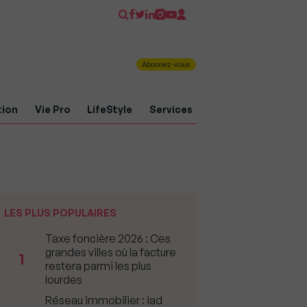
Abonnez-vous
tion
Vie Pro
LifeStyle
Services
LES PLUS POPULAIRES
Taxe foncière 2026 : Ces
grandes villes où la facture
1
restera parmi les plus
lourdes
Réseau immobilier : iad