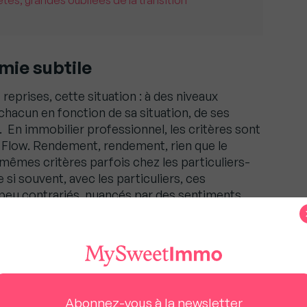
és, grandes oubliées de la transition
imie subtile
reprises, cette situation : à des niveaux
 chacun en fonction de sa situation, de ses
En immobilier professionnel, les critères sont
 Flow. Rendement, rendement, rien que le
êmes critères parfois chez les particuliers-
 si souvent, avec les particuliers, ces
eu contrariés, nuancés par des sentiments
 qualités intrinsèques..). Dans tous ces cas, les
s, exploitables par des logiciels toujours plus
 opérateurs toujours plus compétents.
 nous oblige à être meilleurs », Guillaume Martinaud
Abonnez-vous à la newsletter