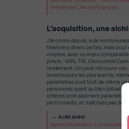
Bâtiments connectés : "Les copropriét
énergétique", Michel Roqueplan
L’acquisition, une alch
J’ai connu depuis, à de nombreuses 
financiers divers certes, mais pour
moyens, avec un enjeu comparable. 
précis : VAN, TRI, Discounted Cash
rendement. On peut retrouver ces m
investisseurs les plus avertis, même
paramètres sont tout de même un p
personnels quant au bien (situation,
critères sont aisément paramétrable
performants, et maîtrisés pas des
À LIRE AUSSI
Agents immobiliers : « La concurrence