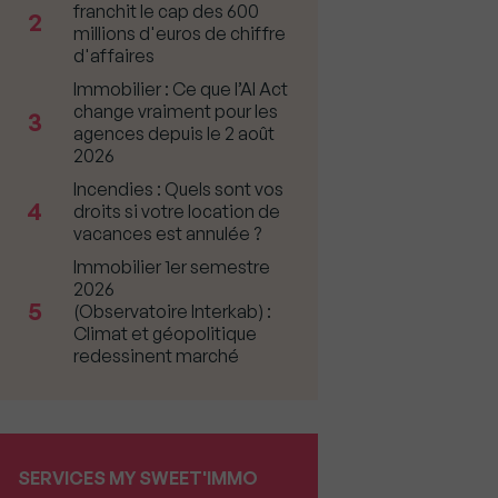
franchit le cap des 600
2
millions d'euros de chiffre
d'affaires
Immobilier : Ce que l’AI Act
change vraiment pour les
3
agences depuis le 2 août
2026
Incendies : Quels sont vos
4
droits si votre location de
vacances est annulée ?
Immobilier 1er semestre
2026
5
(Observatoire Interkab) :
Climat et géopolitique
redessinent marché
SERVICES MY SWEET'IMMO