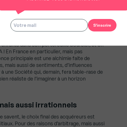
ants dans son portefeuille
 enfants dans son portefeuille boursier, et on
 ! En France en particulier, mais pas
ence principale est une alchimie faite de
es, mais aussi de sentiments, d’influences
er à une Société qui, demain, fera table-rase de
bien réaliste de l’imaginer à un horizon
mais aussi irrationnels
e savent, le choix final des acquéreurs est
itiaux. Pour des raisons d’arbitrage, mais aussi