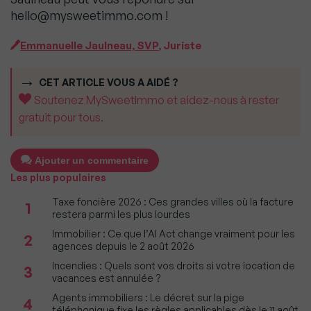
hello@mysweetimmo.com !
Emmanuelle Jaulneau, SVP
, Juriste
CET ARTICLE VOUS A AIDÉ ?
Soutenez MySweetImmo et aidez-nous à rester
gratuit pour tous.
Ajouter un commentaire
Les plus populaires
Taxe foncière 2026 : Ces grandes villes où la facture
1
restera parmi les plus lourdes
Immobilier : Ce que l’AI Act change vraiment pour les
2
agences depuis le 2 août 2026
Incendies : Quels sont vos droits si votre location de
3
vacances est annulée ?
Agents immobiliers : Le décret sur la pige
4
téléphonique fixe les règles applicables dès le 11 août