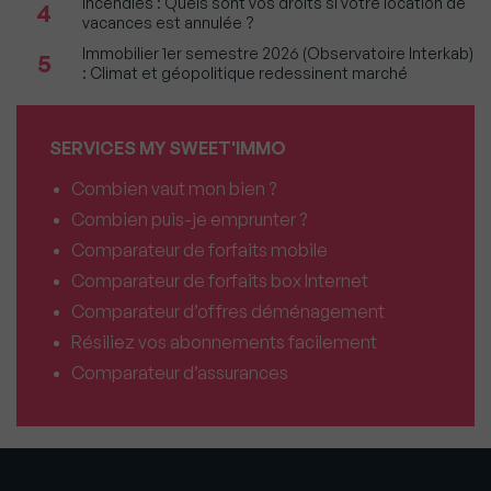
Incendies : Quels sont vos droits si votre location de
4
vacances est annulée ?
Immobilier 1er semestre 2026 (Observatoire Interkab)
5
: Climat et géopolitique redessinent marché
SERVICES MY SWEET'IMMO
Combien vaut mon bien ?
Combien puis-je emprunter ?
Comparateur de forfaits mobile
Comparateur de forfaits box Internet
Comparateur d’offres déménagement
Résiliez vos abonnements facilement
Comparateur d’assurances