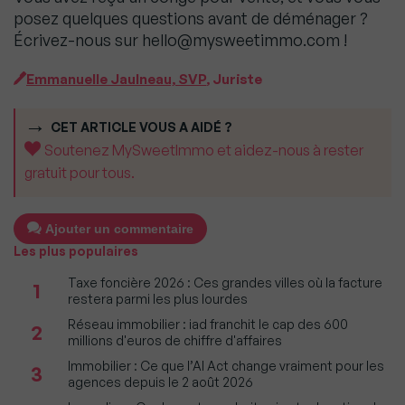
posez quelques questions avant de déménager ?
Écrivez-nous sur hello@mysweetimmo.com !
Emmanuelle Jaulneau, SVP
, Juriste
CET ARTICLE VOUS A AIDÉ ?
Soutenez MySweetImmo et aidez-nous à rester
gratuit pour tous.
Ajouter un commentaire
Les plus populaires
Taxe foncière 2026 : Ces grandes villes où la facture
1
restera parmi les plus lourdes
Réseau immobilier : iad franchit le cap des 600
2
millions d'euros de chiffre d'affaires
Immobilier : Ce que l’AI Act change vraiment pour les
3
agences depuis le 2 août 2026