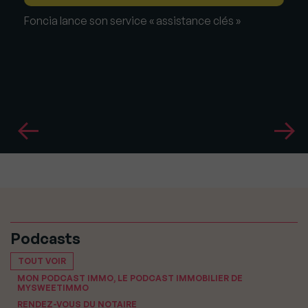
Foncia lance son service « assistance clés »
Podcasts
TOUT VOIR
MON PODCAST IMMO, LE PODCAST IMMOBILIER DE
MYSWEETIMMO
RENDEZ-VOUS DU NOTAIRE