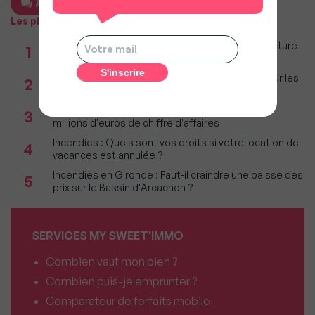
Ajouter un commentaire
Les plus populaires
Taxe foncière 2026 : Ces grandes villes où la facture
1
restera parmi les plus lourdes
Immobilier : Ce que l’AI Act change vraiment pour les
2
agences depuis le 2 août 2026
Réseau immobilier : iad franchit le cap des 600
3
millions d'euros de chiffre d'affaires
Incendies : Quels sont vos droits si votre location de
4
vacances est annulée ?
Incendies en Gironde : Faut-il craindre une baisse des
5
prix sur le Bassin d'Arcachon ?
SERVICES MY SWEET'IMMO
Combien vaut mon bien ?
Combien puis-je emprunter ?
Comparateur de forfaits mobile