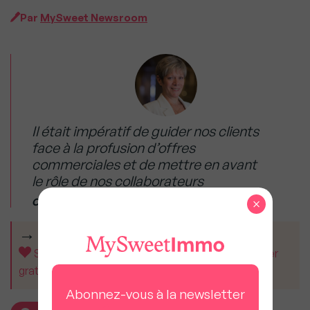
Par
MySweet Newsroom
Il était impératif de guider nos clients
face à la profusion d’offres
commerciales et de mettre en avant
le rôle de nos collaborateurs
×
Christine Fumagalli, Présidente d'Orpi
CET ARTICLE VOUS A AIDÉ ?
Soutenez MySweetImmo et aidez-nous à rester
gratuit pour tous.
Abonnez-vous à la newsletter