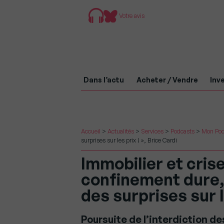
Votre avis
Dans l’actu
Acheter / Vendre
Inve
Accueil
>
Actualités
>
Services
>
Podcasts
>
Mon Pod
surprises sur les prix ! », Brice Cardi
Immobilier et crise 
confinement dure, 
des surprises sur l
Poursuite de l’interdiction de