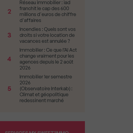
Réseau immobilier : iad
franchit le cap des 600
2
millions d'euros de chiffre
d'affaires
Incendies : Quels sont vos
3
droits si votre location de
vacances est annulée ?
Immobilier : Ce que l’AI Act
change vraiment pour les
4
agences depuis le 2 août
2026
Immobilier 1er semestre
2026
5
(Observatoire Interkab) :
Climat et géopolitique
redessinent marché