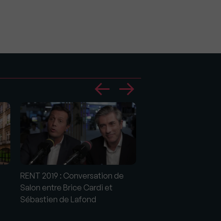
Congrès FNAIM 2018 
RENT 2019 : Conversation de
l'ADRESSE avec Bric
Salon entre Brice Cardi et
Sébastien de Lafond