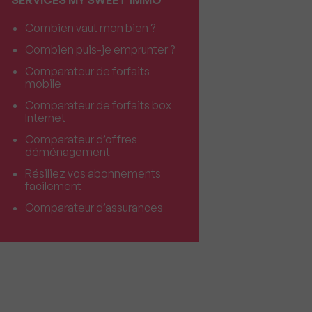
SERVICES MY SWEET'IMMO
Combien vaut mon bien ?
Combien puis-je emprunter ?
Comparateur de forfaits
mobile
Comparateur de forfaits box
Internet
Comparateur d’offres
déménagement
Résiliez vos abonnements
facilement
Comparateur d’assurances