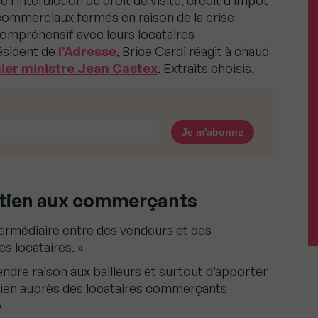
l’interdiction du droit de visite, crédit d’impôt
x commerciaux fermés en raison de la crise
 compréhensif avec leurs locataires
ésident de
l’Adresse
, Brice Cardi réagit à chaud
ier ministre Jean Castex
. Extraits choisis.
outien aux commerçants
termédiaire entre des vendeurs et des
es locataires. »
endre raison aux bailleurs et surtout d’apporter
utien auprès des locataires commerçants
»