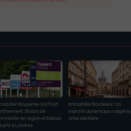
s
mobilier Royaume-Uni Post
Immobilier Bordeaux : Un
nfinement : Boom de
marché dynamique malgrè la
immobilier en région et baisse
crise sanitaire
s prix à Londres