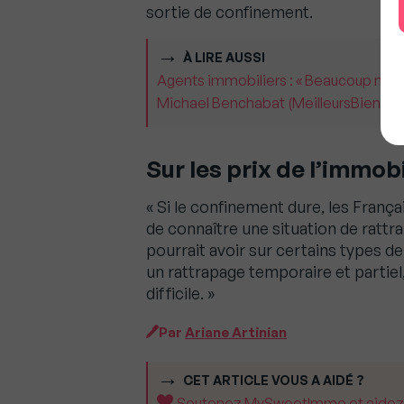
sortie de confinement.
À LIRE AUSSI
Agents immobiliers : « Beaucoup ne sav
Michael Benchabat (MeilleursBiens)
Sur les prix de l’immobi
« Si le confinement dure, les França
de connaître une situation de rat
pourrait avoir sur certains types d
un rattrapage temporaire et partie
difficile. »
Par
Ariane Artinian
CET ARTICLE VOUS A AIDÉ ?
Soutenez MySweetImmo et aidez-no