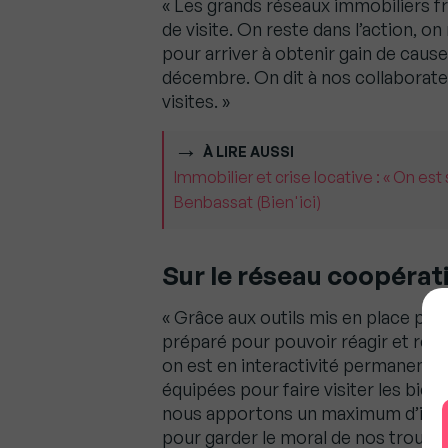
« Les grands réseaux immobiliers fr
de visite. On reste dans l’action, on
pour arriver à obtenir gain de caus
décembre. On dit à nos collaborateu
visites. »
À LIRE AUSSI
Immobilier et crise locative : « On est
Benbassat (Bien'ici)
Sur le réseau coopérati
« Grâce aux outils mis en place pe
préparé pour pouvoir réagir et rép
on est en interactivité permanente à
équipées pour faire visiter les bien
nous apportons un maximum d’inf
pour garder le moral de nos troupes