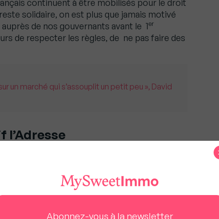
ançais continuent à être mobilisés pour le droit
 reste solidaire, on est plus que jamais motivé
er
e auprès de nos gouvernants avant le 1
rs de respecter les règles, de ne pas faire des
 sur un marché qui s’assouplit un petit peu », David
f l’Adresse
ndant le premier confinement, on est mieux
ondre à ce deuxième confinement. Aujourd’hui
 l’instant t avec nos clients, nos agences sont
s à distance et avec les présidents de région,
ormations de soutien et d’accompagnement
 et préparer justement au mieux la sortie de la
Abonnez-vous à la newsletter