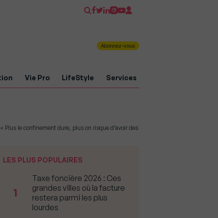
Abonnez-vous
tion
Vie Pro
LifeStyle
Services
: « Plus le confinement dure, plus on risque d’avoir des
LES PLUS POPULAIRES
Taxe foncière 2026 : Ces
grandes villes où la facture
1
restera parmi les plus
lourdes