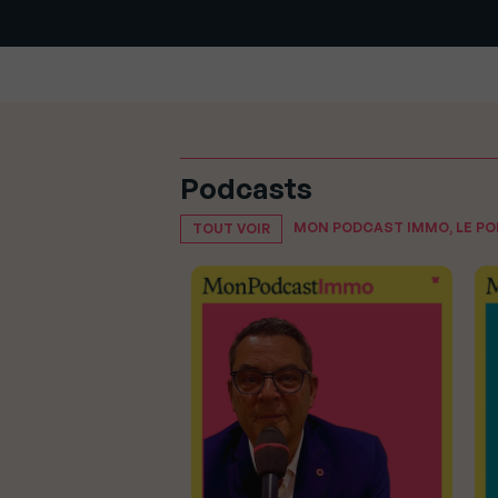
Podcasts
MON PODCAST IMMO, LE P
TOUT VOIR