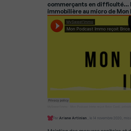
commerçants en difficulté… B
immobilière au micro de Mon
MySweet'Immo
·
Mon Podcast Immo reçoit Brice Cardi, prési
Par
Ariane Artinian
, le 14 novembre 2020, mis à 