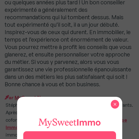
ou quelques années plus tard ! Un bon conseiller
expérimenté a généralement des
recommandations qui lui tombent dessus. Mais
tout expérimenté qu’il soit, il a un jour débuté.
Inspirez-vous de ceux qui durent. En immobilier, le
temps et l’expérience ont énormément de valeur.
Vous pourrez mettre à profit les conseils que vous
glanerez, et ensuite personnaliser votre approche
du métier. Si vous y parvenez, alors vous vous
garantissez une vie professionnelle épanouissante
dans un des métiers les plus satisfaisant qui soit !
Bonne chance à vous et bon business.
Par
MySweet Newsroom
×
Stéphane Escobossa, 47 ans et heureux papa de deux enfants.
Après avoir dirigé plusieurs agences en Ile de France, il
cofonde le réseau de mandataires en immobilier
Dr House
Immo
qui représente à ce jour plus de 700 spécialistes
immobilier partout en France.