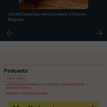
Gérard Depardieu vend sa maison d'hôte en
Belgique
Podcasts
TOUT VOIR
MON PODCAST IMMO, LE PODCAST IMMOBILIER DE
MYSWEETIMMO
RENDEZ-VOUS DU NOTAIRE