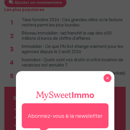
Ajouter un commentaire
Les plus populaires
Taxe foncière 2026 : Ces grandes villes où la facture
1
restera parmi les plus lourdes
Réseau immobilier : iad franchit le cap des 600
2
millions d'euros de chiffre d'affaires
Immobilier : Ce que l’AI Act change vraiment pour les
3
agences depuis le 2 août 2026
Incendies : Quels sont vos droits si votre location de
4
vacances est annulée ?
Immobilier 1er semestre 2026 (Observatoire Interkab)
5
×
: Climat et géopolitique redessinent marché
SERVICES MY SWEET'IMMO
Combien vaut mon bien ?
Abonnez-vous à la newsletter
Combien puis-je emprunter ?
Comparateur de forfaits mobile