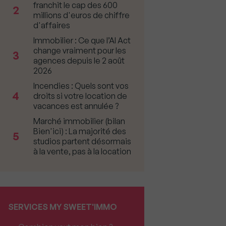
franchit le cap des 600
2
millions d'euros de chiffre
d'affaires
Immobilier : Ce que l’AI Act
change vraiment pour les
3
agences depuis le 2 août
2026
Incendies : Quels sont vos
4
droits si votre location de
vacances est annulée ?
Marché immobilier (bilan
Bien'ici) : La majorité des
5
studios partent désormais
à la vente, pas à la location
SERVICES MY SWEET'IMMO