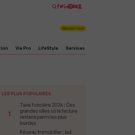
Abonnez-vous
tion
Vie Pro
LifeStyle
Services
LES PLUS POPULAIRES
Taxe foncière 2026 : Ces
grandes villes où la facture
1
restera parmi les plus
lourdes
Réseau immobilier : iad