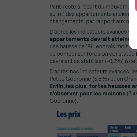
Paris reste à l’écart du mouvement, 
au m² des appartements anciens ress
changements par rapport aux mois
D’après les indicateurs avancés sur
appartements devrait atteindre 
une hausse de 1% en trois mois. C
de compenser l’érosion constatée l’h
devraient se stabiliser (-0,2%) à ce
D’après nos indicateurs avancés, les
Petite Couronne (5,6%) et en Gran
Enfin, les plus fortes hausses a
s’observer pour les maisons
(7,4
Couronne).