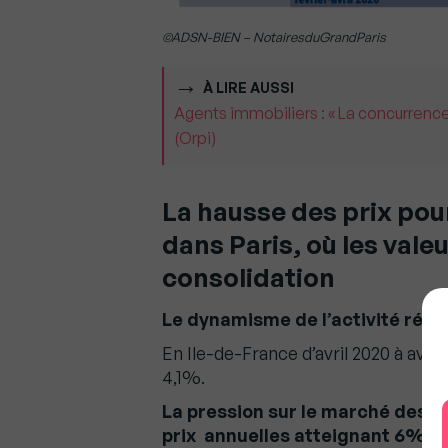
©ADSN-BIEN – NotairesduGrandParis
À LIRE AUSSI
Agents immobiliers : « La concurrence
(Orpi)
La hausse des prix pour
dans Paris, où les vale
consolidation
Le dynamisme de l’activité réact
En Ile-de-France d’avril 2020 à avri
4,1%.
La pression sur le marché des 
prix annuelles atteignant 6%.