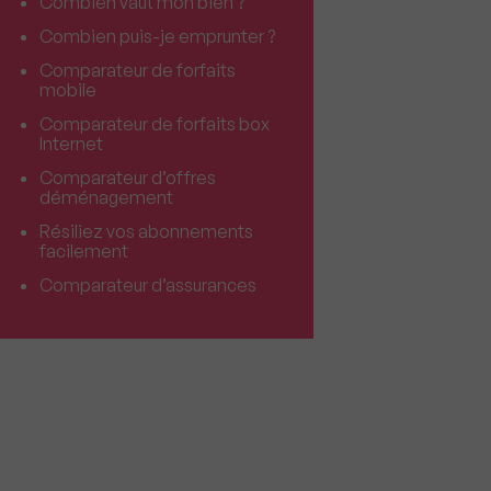
Combien vaut mon bien ?
Combien puis-je emprunter ?
Comparateur de forfaits
mobile
Comparateur de forfaits box
Internet
Comparateur d’offres
déménagement
Résiliez vos abonnements
facilement
Comparateur d’assurances