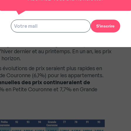
avec une stabilisation de ses valeurs. Le prix
ort à 10 630 € en avril 2021, sans grands
 précédents et même en un an (+1,1%).
 les avant-contrats,
le prix au m² des
10 720 € en août 2021 dans la Capitale
, soit
e léger mouvement d’augmentation permettrait
iver dernier et au printemps. En un an, les prix
t horizon.
 évolutions de prix seraient plus rapides en
de Couronne (6,1%) pour les appartements.
nnuelles des prix continueraient de
% en Petite Couronne et 7,7% en Grande