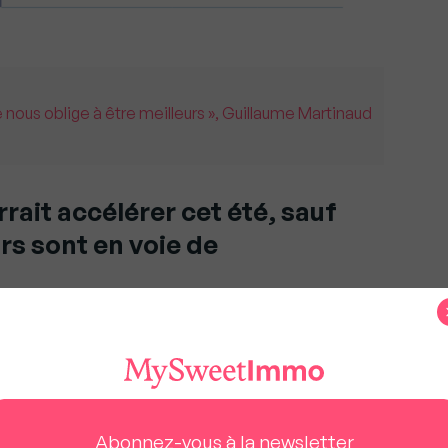
 nous oblige à être meilleurs », Guillaume Martinaud
rait accélérer cet été, sauf
urs sont en voie de
ive la hausse des prix.
l 2021, les prix des logements ont augmenté de
maisons est confirmée, avec des hausses de
Abonnez-vous à la newsletter