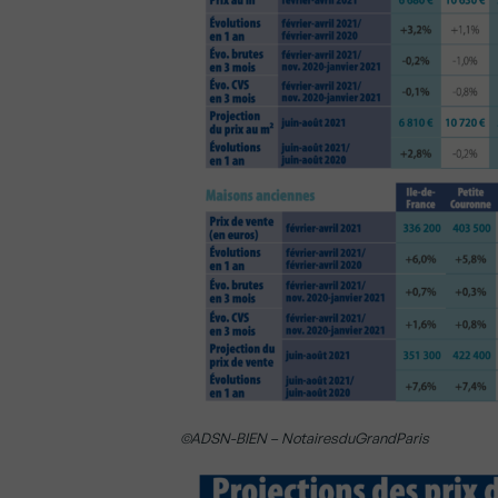
©ADSN-BIEN – NotairesduGrandParis