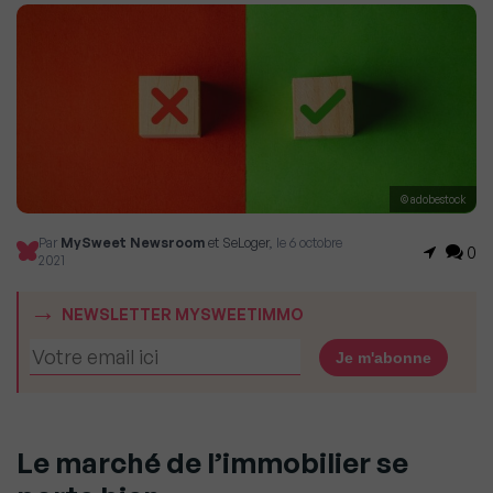
© adobestock
Par
MySweet Newsroom
et SeLoger
, le 6 octobre
0
2021
NEWSLETTER MYSWEETIMMO
Le marché de l’immobilier se