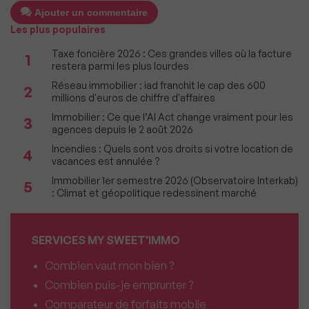
Ajouter un commentaire
Les plus populaires
Taxe foncière 2026 : Ces grandes villes où la facture
1
restera parmi les plus lourdes
Réseau immobilier : iad franchit le cap des 600
2
millions d'euros de chiffre d'affaires
Immobilier : Ce que l’AI Act change vraiment pour les
3
agences depuis le 2 août 2026
Incendies : Quels sont vos droits si votre location de
4
vacances est annulée ?
Immobilier 1er semestre 2026 (Observatoire Interkab)
5
: Climat et géopolitique redessinent marché
SERVICES MY SWEET'IMMO
Combien vaut mon bien ?
Combien puis-je emprunter ?
Comparateur de forfaits mobile