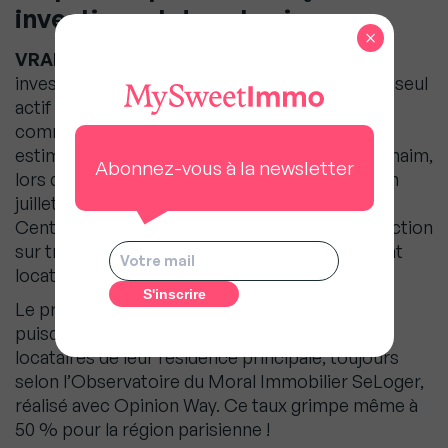
investissent dans la pierre
×
VRAI
. « La pierre apparaît comme un
investissement fiable et pérenne. L’immobilier, seul
actif dont la volatilité est faible, se confirme
comme une valeur refuge pour les Français », a
estimé Jean-Marc Torrollion, président de la Fnaim,
Abonnez-vous à la newsletter
lors de la conférence de presse de mi-année en
juillet dernier. Même son de cloche du côté de
Century 21. Dans son réseau, près d’une transaction
sur trois (30,5 %) représente un investissement
locatif.
Le profil des acheteurs est pourtant varié,
puisqu’en France, 32 % des investisseurs sont
locataires de leur résidence principale, toujours
selon l’Observatoire du Moral Immobilier SeLoger,
réalisé avec Opinion Way. Ce taux grimpe même à
50 % pour la région parisienne !