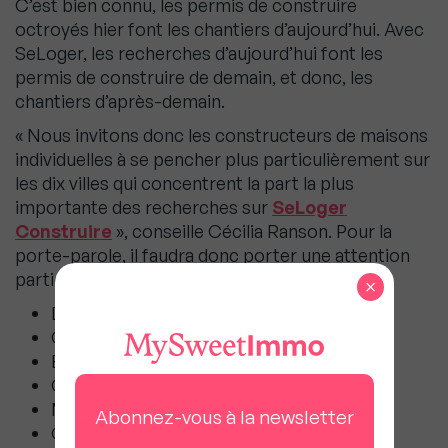
C’est bien connu, les permis de construire
octroyés hier font les chantiers d’aujourd’hui. Avec
SeLoger, les recherches d’aujourd’hui font les
permis de construire de demain, et donc, les
chantiers d’après-demain.
« Nous invitons donc les constructeurs de maisons
individuelles à se pencher plus particulièrement sur
les dix villes qui concentrent la part la plus
importante des recherches sur
SeLoger
Construire
», conseille Cécilia Ranson. Pour la
porte-parole, il faudra donc porter une attention
particulière à :
×
Dreux (28)
Compiègne (60)
Bourgoin-Jallieu (38)
Chartres (28)
Montauban (82)
Abonnez-vous à la newsletter
Quimper (29)