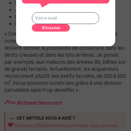
Salon-De-Provence (13)
Avignon (84)
Béziers (34)
Libourne (33)
« Créons du foncier dans ces villes pour pouvoir
construire, appelle David Lacroix. Les maires
doivent donner la possibilité de construire dans les
dents creuses et dans les lots arrières. Je pense,
par exemple, aux maisons des années 80, bâties sur
de grands terrains. Actuellement, les acquéreurs
recherchent plutôt des petits terrains, de 300 à 500
m². Nous pouvons construire grâce à une division
parcellaire sans trop densifier ».
Par
MySweet Newsroom
CET ARTICLE VOUS A AIDÉ ?
Soutenez MySweetImmo et aidez-nous à rester