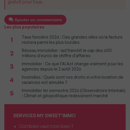
gratuit pour tous.
Ajouter un commentaire
Les plus populaires
Taxe foncière 2026 : Ces grandes villes où la facture
1
restera parmi les plus lourdes
Réseau immobilier : iad franchit le cap des 600
2
millions d'euros de chiffre d'affaires
Immobilier : Ce que l’AI Act change vraiment pour les
3
agences depuis le 2 août 2026
Incendies : Quels sont vos droits si votre location de
4
vacances est annulée ?
Immobilier 1er semestre 2026 (Observatoire Interkab)
5
: Climat et géopolitique redessinent marché
SERVICES MY SWEET'IMMO
Combien vaut mon bien ?